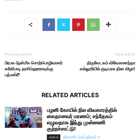
Previous article
Next article
பிரபல ஆன்மீக சொற்பொழிவாளர்
திருவேடகம் விவேகானந்தா
கரிகிபாடி நரசிம்ஹாராவுக்கு
கல்லூரியில் குடியரசு தின விழா!
பத்மஸ்ரீ!
RELATED ARTICLES
பழனி கோயில் நில விவகாரத்தில்
கைதானவர் மரணம்; சந்தேகம்
எழுவதாக இந்து முன்னணி
குற்றச்சாட்டு!
தினசரி செய்திகள்
-
அரசியல்