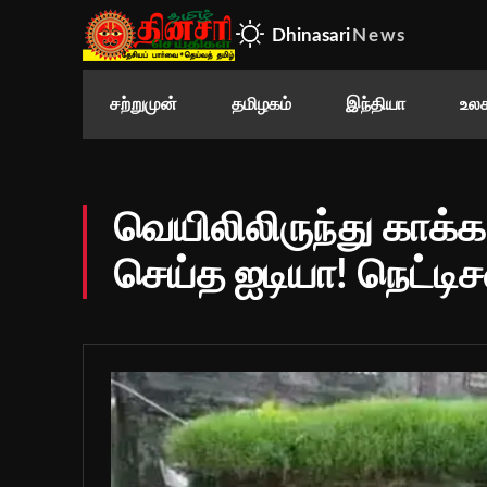
Dhinasari
News
சற்றுமுன்
தமிழகம்
இந்தியா
உலக
வெயிலிலிருந்து காக்
செய்த ஐடியா! நெட்டிசன