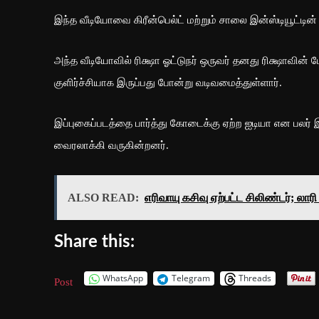
இந்த வீடியோவை கிரீன்பெல்ட் மற்றும் சாலை இன்ஸ்டியூட்டின் த
அந்த வீடியோவில் ரிக்ஷா ஓட்டுநர் ஒருவர் தனது ரிக்ஷாவின் 
குளிர்ச்சியாக இருப்பது போன்று வடிவமைத்துள்ளார்.
இப்புகைப்படத்தை பார்த்து கோடைக்கு ஏற்ற ஐடியா என பலர் இ
வைரலாக்கி வருகின்றனர்.
ALSO READ:
எரிவாயு கசிவு ஏற்பட்ட சிலிண்டர்; லாரி
Share this:
WhatsApp
Telegram
Threads
Post