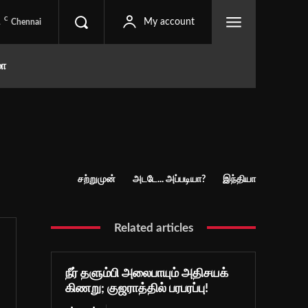
C
1
My account
Chennai
மா
சற்றுமுன்
அடடே... அப்படியா?
இந்தியா
Related articles
நீர் தளும்பி அலைபாயும் அதிசயக்
கிணறு; குஜராத்தில் பரபரப்பு!