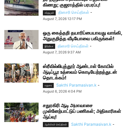
கிணறு; குஜராத்தில் பரபரப்பு!
தினசரி செய்திகள்
-
சற்றுமுன்
August 7, 2026 12:17 PM
ஒரு கைத்தறி தயாரிப்பையாவது வாங்கி,
அதுகுறித்த வீடியோவை பகிருங்கள்!
தினசரி செய்திகள்
-
இந்தியா
August 7, 2026 9:37 AM
ஸ்ரீவில்லிபுத்தூர் ஆண்டாள் கோயில்
ஆடிப்பூர உத்ஸவம் கொடியேற்றத்துடன்
தொடக்கம்!
Sakthi Paramasivan.k
-
மதுரை
August 6, 2026 4:04 PM
சதுரகிரி ஆடி அமாவாசை
முன்னேற்பாட்டுப் பணிகள்; அதிகாரிகள்
ஆய்வு!
Sakthi Paramasivan.k
-
ஆன்மிகச் செய்திகள்