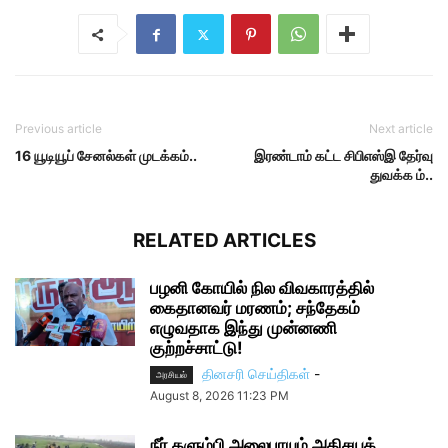
Previous article
Next article
16 யூடியூப் சேனல்கள் முடக்கம்..
இரண்டாம் கட்ட சிபிஎஸ்இ தேர்வு
துவக்க ம்..
RELATED ARTICLES
பழனி கோயில் நில விவகாரத்தில்
கைதானவர் மரணம்; சந்தேகம்
எழுவதாக இந்து முன்னணி
குற்றச்சாட்டு!
தினசரி செய்திகள்
-
அரசியல்
August 8, 2026 11:23 PM
நீர் தளும்பி அலைபாயும் அதிசயக்