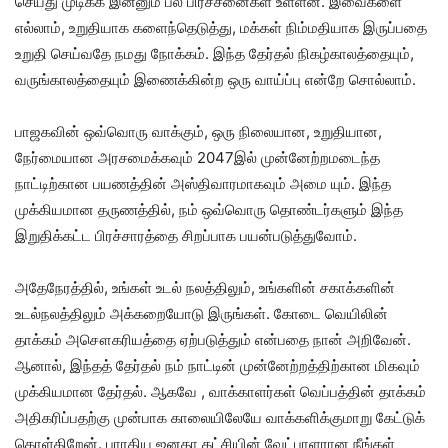
செய்து முடிக்க இன்னும் பல பிரச்சனைகள் உள்ளன. இவைகளை
எல்லாம், உறுதியாக களைந்தெடுத்து, மக்கள் நிம்மதியாக இருப்பதை
உறுதி செய்வதே நமது நோக்கம். இந்த தேர்தல் நிகழ்காலத்தையும்,
வருங்காலத்தையும் இணைக்கின்ற ஒரு வாய்ப்பு என்றே சொல்லாம்.
பாஜகவின் ஒவ்வொரு வாக்கும், ஒரு நிலையான, உறுதியான,
நேர்மையான அரசமைக்கவும் 2047இல் முன்னேற்றமடைந்த
நாட்டிற்கான பயணத்தின் அஸ்திவாரமாகவும் அமை யும். இந்த
முக்கியமான தருணத்தில், நம் ஒவ்வொரு தொண்டர்களும் இந்த
இறுதிக்கட்ட பிரச்சாரத்தை சிறப்பாக பயன்படுத்துவோம்.
அதேநேரத்தில், உங்கள் உடல் நலத்திலும், உங்களின் சகாக்களின்
உடல்நலத்திலும் அக்கறையோடு இருங்கள். கோடை வெயிலின்
தாக்கம் அசௌகரியத்தை ஏற்படுத்தும் என்பதை நான் அறிவேன்.
ஆனால், இந்தத் தேர்தல் நம் நாட்டின் முன்னேற்றத்திற்கான மிகவும்
முக்கியமான தேர்தல். ஆகவே , வாக்காளர்கள் வெப்பத்தின் தாக்கம்
அதிகரிப்பதற்கு முன்பாக காலையிலேயே வாக்களிக்குமாறு கேட்டுக்
கொள்கிறேன். பாரதிய ஜனதா கட்சியின் வேட்பாளரான நீங்கள்