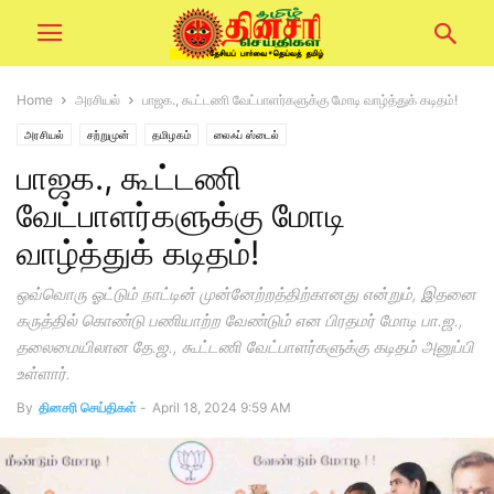
Home
அரசியல்
பாஜக., கூட்டணி வேட்பாளர்களுக்கு மோடி வாழ்த்துக் கடிதம்!
அரசியல்
சற்றுமுன்
தமிழகம்
லைஃப் ஸ்டைல்
பாஜக., கூட்டணி
வேட்பாளர்களுக்கு மோடி
வாழ்த்துக் கடிதம்!
ஒவ்வொரு ஓட்டும் நாட்டின் முன்னேற்றத்திற்கானது என்றும், இதனை
கருத்தில் கொண்டு பணியாற்ற வேண்டும் என பிரதமர் மோடி பா.ஜ.,
தலைமையிலான தே.ஜ., கூட்டணி வேட்பாளர்களுக்கு கடிதம் அனுப்பி
உள்ளார்.
By
தினசரி செய்திகள்
-
April 18, 2024 9:59 AM