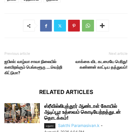
Previous article
Next article
ஐபிஎல்: வாழ்வா சாவா நிலையில்
வாக்கை விட கடமையே பெரிது!
களமிறங்கும் பெங்களூரு ….வெற்றி
கண்ணன் காட்டிய தத்துவம்!
கிட்டுமா?
RELATED ARTICLES
ஸ்ரீவில்லிபுத்தூர் ஆண்டாள் கோயில்
ஆடிப்பூர உத்ஸவம் கொடியேற்றத்துடன்
தொடக்கம்!
Sakthi Paramasivan.k
-
மதுரை
August 6, 2026 4:04 PM