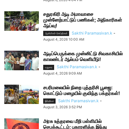
சதுரகிரி ஆடி அமாவாசை
முன்னேற்பாட்டுப் பணிகள்; அதிகாரிகள்
ஆய்வு!
Sakthi Paramasivan.k
-
ஆன்மிகச் செய்திகள்
August 4, 2026 10:00 AM
ஆடிப்பெருக்கை முன்னிட்டு சிவகாசியில்
காலண்டர் ஆல்பம் வெளியீடு!
Sakthi Paramasivan.k
-
மதுரை
August 4, 2026 9:09 AM
சபரிமலையில் நிறை புத்தரிசி பூஜை:
கொட்டும் மழையில் குவிந்த பக்தர்கள்!
Sakthi Paramasivan.k
-
இந்தியா
August 3, 2026 3:52 PM
அரசு உத்தரவை மீறி பள்ளியில்
செபக்கூட்டம்; புகாரளித்த இந்து