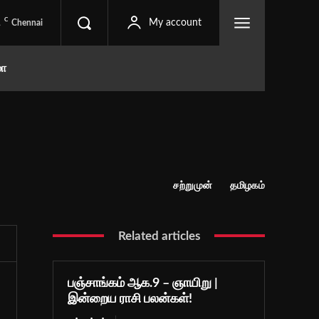
C
1
My account
Chennai
மா
சற்றுமுன்
தமிழகம்
Related articles
பஞ்சாங்கம் ஆக.9 – ஞாயிறு |
இன்றைய ராசி பலன்கள்!