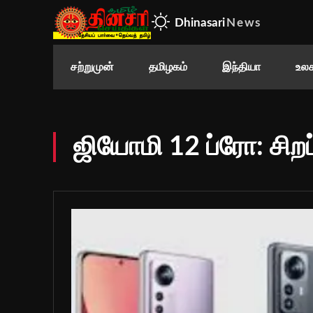
Dhinasari
News
சற்றுமுன்
தமிழகம்
இந்தியா
உலக
ஜியோமி 12 ப்ரோ: சிறப்