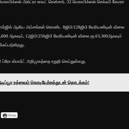
 மெகாபிக்ஸல் அல்ட்ரா வைட் சென்சார், 32 மெகாபிக்ஸல் செல்ஃபி கேமரா
சார்ஜிங் ஆகிய அம்சங்கள் கொண்ட 8ஜிபி/128ஜிபி வேரியண்டின் விலை
8,600 ஆகவும், 12ஜிபி/256ஜிபி வேரியண்டின் விலை ரூ.63,300ஆகவும்
க்கப்படுகிறது.
 ப்ரோ ஸ்மார்ட் அறிமுகத்தை உறுதி செய்துள்ளது.
 ஆடிப்பூர உத்ஸவம் கொடியேற்றத்துடன் தொடக்கம்!
Print