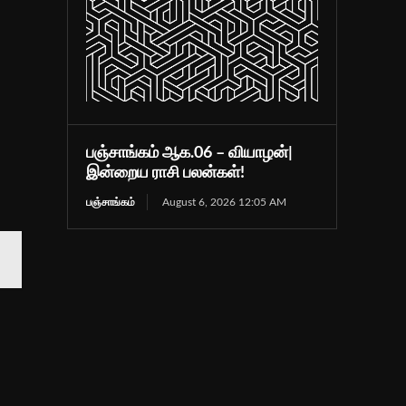
பஞ்சாங்கம் ஆக.06 – வியாழன்|
இன்றைய ராசி பலன்கள்!
பஞ்சாங்கம்
August 6, 2026 12:05 AM