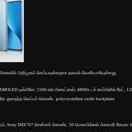
விரைவில் அறிமுகம் செய்யவுள்ளதாக தகவல் வெளியாகியுள்ளது.
OLED டிஸ்பிளே, 1500 nits பிரைட்னஸ், 480Hz டச் சாம்பிளிங் ரேட், 12
ிளே குறைந்த வெப்பம் கொண்ட polycrystalline oxide backplane
ேம், Sony IMX707 சென்சார் கொண்ட 50 மெகாபிக்ஸல் பிரைமரி கேமரா 