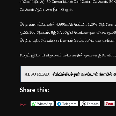
சப்போர்ட்டுடன்), 50 மெகாபிக்ஸல் போட்ரெய்ட் சென்சார், 50
சென்சார் ஆகியவை இடம்பெறும்.
இந்த ஸ்மார்ட்போனின் 4,600mAh பேட்டரி, 120W அதிவேக 
ரூ.55,100 ஆகவும், 8ஜிபி/256ஜிபி வேரியண்டின் விலை ரூ.5
இந்திய மதிப்பில் விலை நிர்ணயம் செய்யப்படும் என எதிர்பார்
மேலும் ஜியோமி நிறுவனம் புதிய டீசரின் மூலமாக ஜியோமி 12
ALSO READ:
ஸ்ரீவில்லிபுத்தூர் ஆண்டாள் கோயில்
Share this:
WhatsApp
Telegram
Threads
Post