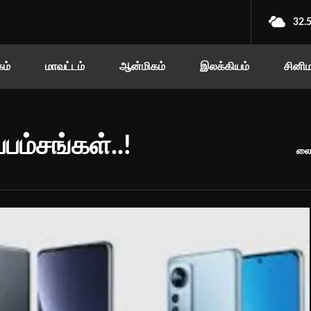
32.
ம்
மாவட்டம்
ஆன்மிகம்
இலக்கியம்
சினி
பம்சங்கள்..!
லைஃ