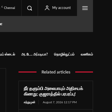
C
5
My account
Chennai
மா
ப் ஸ்டைல்
அடடே... அப்படியா?
தொழில்நுட்பம்
வணிகம்
Related articles
நீர் தளும்பி அலைபாயும் அதிசயக்
கிணறு; குஜராத்தில் பரபரப்பு!
சற்றுமுன்
August 7, 2026 12:17 PM