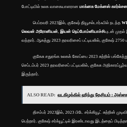
போட்டியில் உலக வாகையாளரான
மாக்னசு மேக்னஸ் கார்ல்
பெப்ரவரி 2023இல், குகேஷ் தியூசல்டார்ஃபில் நடந்த
WR
லெவன் அரோனியன்
,
இயன் நெப்போம்னியாச்சி
யுடன் முதல்
வந்தார். ஆகத்து 2023 தரவரிசைப் பட்டியலில், குகேஷ் 2750 ம
குகேசு சதுரங்க உலகக் கோப்பை 2023 சுற்றில் பங்கேற்று, 
செப்டம்பர் 2023 தரவரிசைப் பட்டியலில், குகேசு அதிகாரப்ப
இருந்தார்.
ALSO READ:
வடகிழக்கில் ஹிந்து தேசியம் : அஸ்ஸா
திசம்பர் 2023இல், 2023 பிடே சர்க்கியூட் சுற்றின் முடி
பெற்றார். குகேஷ் சர்க்யூட்டில் இரண்டாவது இடத்தைப் பி