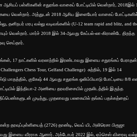
ியப் பள்ளிகளின் சதுரங்க வாகைப் போட்டியில் வென்றார், 2018இல் 
யை வென்றார். அத்துடன் 2018 ஆசிய இளையோர் வாகைப் போட்டிகளில
ு, தனிநபர் மரபு வல்லு வடிவங்களில் (U-12 team rapid and blitz, and th
ளையும் வென்றார். மார்ச் 2018 இல் 34-ஆவது கேப்பல்-லா-கிராண்டே திறந்த
வு செய்தார்.
ள், 17 நாட்களில் வரலாற்றில் இரண்டாவது இளைய சதுரங்கப் பேராதன்
 Challengers Chess Tour, Gelfand Challenge) சுற்றில், 19 இல் 14
்டு மாதத்தில், குகேஷ் 44 ஆவது சதுரங்க ஒலிம்பியாடு போட்டியை 8/8 எ
ட்டியில் இந்தியா-2 அணியை தரவரிசையில் முதலிடத்தில் இருந்த
திப்பெண்களுடன் முடித்து, முதலாவது பலகையில் தங்கப் பதக்கத்தைப்
 தரவுப்புள்ளியைத் (2726) தாண்டி, வெய் யி, அலிரெசா பிரூஜா
றாவது இளைய வீரராக ஆனார். அக்டோபர் 2022 இல், ஏம்செஸ் விரைவு வல்ல