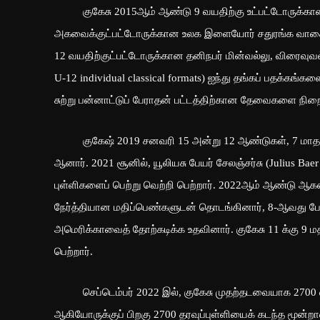
குகேசு 2015ஆம் ஆண்டு 9 வயதிற்கு உட்பட்டோருக்கான ஆச
அகவைக்குட்பட்டோருக்கான உலக இளையோர் சதுரங்க வாகை
12 வயதிற்குட்பட்டோருக்கான தனிநபர் மின்வல்லு, விரைவுவல்ல
U-12 individual classical formats) ஐந்து தங்கப் பதக்கங்க
சுற்று பன்னாட்டுப் பேராதன் பட்டத்திற்கான தேவைகளை நிறை
குகேஷ் 2019 சனவரி 15 அன்று 12 ஆண்டுகள், 7 மாதங்க
ஆனார். 2021 சூனில், யூலியசு பேயர் சேலஞ்சர்சு (Julius Baer
புள்ளிகளைப் பெற்று வெற்றி பெற்றார். 2022ஆம் ஆண்டு ஆகஸ
நேர்த்தியான மதிப்பெண்களுடன் தொடங்கினார், 8-ஆவது போ
அமெரிக்காவைத் தோற்கடிக்க உதவினார். குகேசு 11 க்கு 9 ம
பெற்றார்.
செப்டெம்பர் 2022 இல், குகேசு முதற்தடவையாக 2700 என்ற
ஆகியோருக்குப் பிறகு 2700 தரவுப்புள்ளியைக் கடந்த மூன்