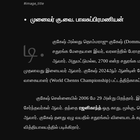
#image_title
முனைவர் கு.வை. பாலசுப்பிரமணியன்
டி.
குகேஷ் அல்லது தொம்மராஜு குகேஷ் (Dommara
சதுரங்க மேதையான இவர், வரலாற்றில் பேராதன்
ஆவார். அதுமட்டுமல்ல, 2700 என்ற சதுரங்க ம
முதலாவது இளையவர் ஆவார். குகேஷ் 2024ஆம் ஆண்டின் வேட்
வாகையாளர் (World Chenns Championship) பட்டத்திற்காகப
குகேஷ் சென்னையில் 2006 மே 29 அன்று பிறந்தார். இவரது
சேர்ந்தவர்கள் ஆவர். தந்தை
ரஜனிகாந்த்
ஒரு காது, மூக்கு,
ஆவார். குகேஷ் தனது ஏழு வயதில் சதுரங்கம் விளையாடக் க
வித்தியாலயத்தில் படிக்கிறார்.