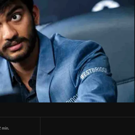
2
min.