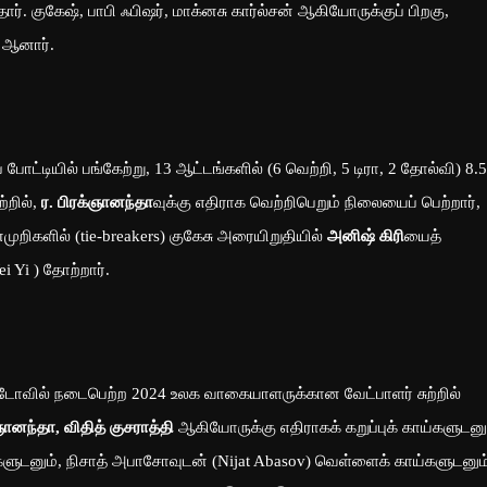
ார். குகேஷ், பாபி ஃபிஷர், மாக்னசு கார்ல்சன் ஆகியோருக்குப் பிறகு,
 ஆனார்.
்டியில் பங்கேற்று, 13 ஆட்டங்களில் (6 வெற்றி, 5 டிரா, 2 தோல்வி) 8.5
்றில்,
ர. பிரக்ஞானந்தா
வுக்கு எதிராக வெற்றிபெறும் நிலையைப் பெற்றார்,
முறிகளில் (tie-breakers) குகேசு அரையிறுதியில்
அனிஷ் கிரி
யைத்
ei Yi ) தோற்றார்.
வில் நடைபெற்ற 2024 உலக வாகையாளருக்கான வேட்பாளர் சுற்றில்
ஞானந்தா, விதித் குசராத்தி
ஆகியோருக்கு எதிராகக் கறுப்புக் காய்களுடனு
்களுடனும், நிசாத் அபாசோவுடன் (Nijat Abasov) வெள்ளைக் காய்களுடனும