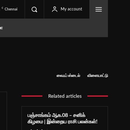
C
1
My account
Chennai
மா
லைஃப் ஸ்டைல்
விளையாட்டு
Related articles
பஞ்சாங்கம் ஆக.08 – சனிக்
கிழமை | இன்றைய ராசி பலன்கள்!