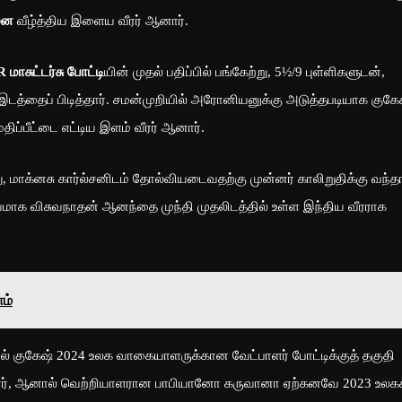
சனை
வீழ்த்திய இளைய வீரர் ஆனார்.
 மாசுட்டர்சு போட்டி
யின் முதல் பதிப்பில் பங்கேற்று, 5½/9 புள்ளிகளுடன்,
 இடத்தைப் பிடித்தார். சமன்முறியில் அரோனியனுக்கு அடுத்தபடியாக குகேச
திப்பீட்டை எட்டிய இளம் வீரர் ஆனார்.
மாக்னசு கார்ல்சனிடம் தோல்வியடைவதற்கு முன்னர் காலிறுதிக்கு வந்தா
ூர்வமாக விசுவநாதன் ஆனந்தை முந்தி முதலிடத்தில் உள்ள இந்திய வீரராக
ம்
வில் குகேஷ் 2024 உலக வாகையாளருக்கான வேட்பாளர் போட்டிக்குத் தகுதி
டித்தார், ஆனால் வெற்றியாளரான பாபியானோ கருவானா ஏற்கனவே 2023 உலகக