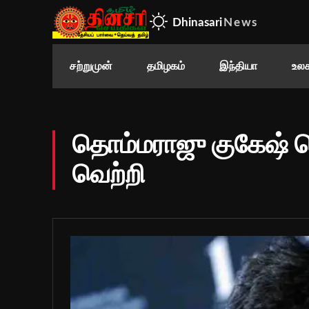
Dhinasari
News
சற்றுமுன்
தமிழகம்
இந்தியா
உலக
தொம்மராஜு குகேஷ் ப
வெற்றி