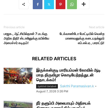
Previous article
Next article
பாஜக., ஆட்சியில்தான் 7 மடங்கு
டேக்வாண்டோ போட்டியில் வென்ற
அதிக நிதி! ஸ்டாலினுக்கு ரயில்வே
மாணவனுக்கு கடையநல்லூர்
அமைச்சர் கடிதம்!
எம்.எல்.ஏ., பாராட்டு!
RELATED ARTICLES
இருக்கன்குடி மாரியம்மன் கோவில் ஆடி
மாத திருவிழா கொடியேற்றத்துடன்
தொடக்கம்!
Sakthi Paramasivan.k
-
ஆன்மிகச் செய்திகள்
August 7, 2026 3:26 PM
நீர் தளும்பி அலைபாயும் அதிசயக்
கிணறு; குஜராத்தில் பரபரப்பு!