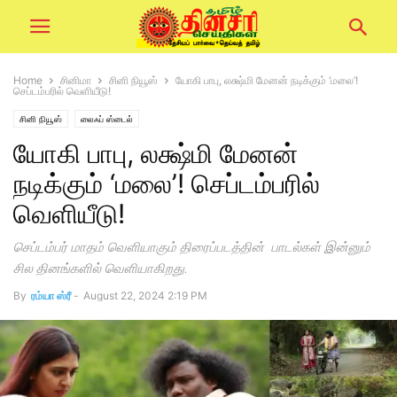
Home
சினிமா
சினி நியூஸ்
யோகி பாபு, லக்ஷ்மி மேனன் நடிக்கும் ‘மலை’!
செப்டம்பரில் வெளியீடு!
சினி நியூஸ்
லைஃப் ஸ்டைல்
யோகி பாபு, லக்ஷ்மி மேனன்
நடிக்கும் ‘மலை’! செப்டம்பரில்
வெளியீடு!
செப்டம்பர் மாதம் வெளியாகும் திரைப்படத்தின் பாடல்கள் இன்னும்
சில தினங்களில் வெளியாகிறது.
By
ரம்யா ஸ்ரீ
-
August 22, 2024 2:19 PM