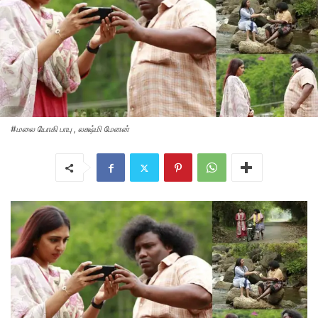
#மலை யோகி பாபு , லக்ஷ்மி மேனன்