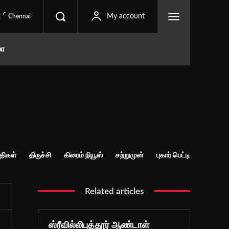
C
2
My account
Chennai
மா
்திகள்
திருச்சி
கிரைம் நியூஸ்
சற்றுமுன்
புகார் பெட்டி
Related articles
ஸ்ரீவில்லிபுத்தூர் ஆண்டாள்