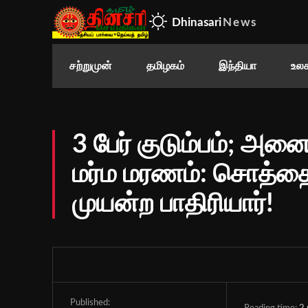
Dhinasari
News
சற்றுமுன்
தமிழகம்
இந்தியா
உலக
3 பேர் குடும்பம்; அன
மர்ம மரணம்: சொத்த
முயன்ற பாதிரியார்!
Published: