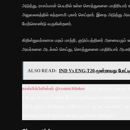
அடுத்து, ராசம்மாள் பெயரில் உள்ள சொத்துகளை பாதிரியார் உள
அலுவலகத்தில் கந்தசாமி புகார் செய்தார். இதை அடுத்து அவர
மேற்கொண்டு வருகின்றனர்.
கிறிஸ்துவர்களாக மதம் மாற்றி, குடும்பத்தினர் அனைவரும் உ
அவர்களை அடக்கம் செய்து, சொத்துகளை பாதிரியார் அபகரித்த
ALSO READ:
IND Vs ENG-T20-மூன்றாவது போட்டி
காஸ்மிக்பிளின்கர் @cosmicblinker
3 பேர் குடும்பம், வயது
3 பேரும் 4 வருடங்களில் இறப்பு! உறவினருக்கு தெரிவிக்காமல
3 பேர் குடும்ப சொத்தை பாதிரி கூட்டம் ஆட்டையை போட்டதாக
meaning of என் சமூகம் உனக்கு முன்னால் செல்லும்?