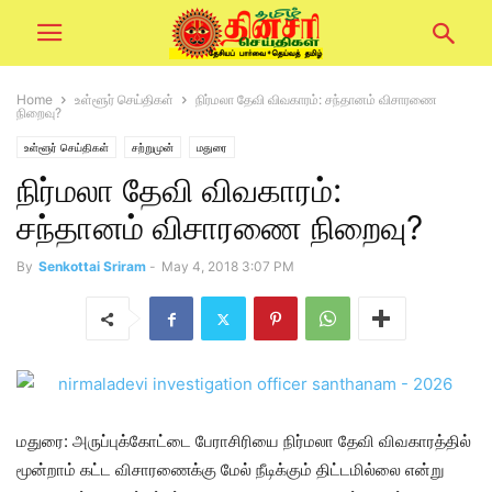
Home
உள்ளூர் செய்திகள்
நிர்மலா தேவி விவகாரம்: சந்தானம் விசாரணை
நிறைவு?
உள்ளூர் செய்திகள்
சற்றுமுன்
மதுரை
நிர்மலா தேவி விவகாரம்:
சந்தானம் விசாரணை நிறைவு?
By
Senkottai Sriram
-
May 4, 2018 3:07 PM
மதுரை: அருப்புக்கோட்டை பேராசிரியை நிர்மலா தேவி விவகாரத்தில்
மூன்றாம் கட்ட விசாரணைக்கு மேல் நீடிக்கும் திட்டமில்லை என்று