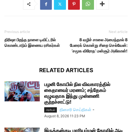
Previous article
Next article
திரிஷா பிறந்த நாளை டிவிட்டரில்
8 வழிச் சாலை அமைந்தால் 8
கொண்டாடும் இணைய ரசிகர்கள்
பேரைக் கொன்று சிறை செல்வேன்:
’சமூக விரோத’ மன்சூர் அலிகான்!
RELATED ARTICLES
பழனி கோயில் நில விவகாரத்தில்
கைதானவர் மரணம்; சந்தேகம்
எழுவதாக இந்து முன்னணி
குற்றச்சாட்டு!
தினசரி செய்திகள்
-
அரசியல்
August 8, 2026 11:23 PM
இருக்கன்குடி மாரியம்மன் கோவில் ஆடி