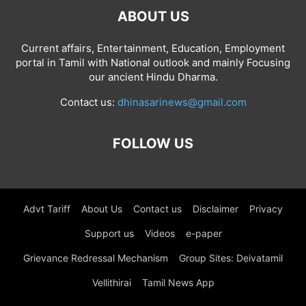
ABOUT US
Current affairs, Entertainment, Education, Employment
portal in Tamil with National outlook and mainly Focusing
our ancient Hindu Dharma.
Contact us:
dhinasarinews@gmail.com
FOLLOW US
Advt Tariff
About Us
Contact us
Disclaimer
Privacy
Support us
Videos
e-paper
Grievance Redressal Mechanism
Group Sites: Deivatamil
Vellithirai
Tamil News App