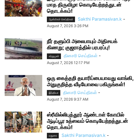
மாத திருவிழா கொடியேற்றத்துடன்
தொடக்கம்!
Sakthi Paramasivan.k
-
ஆன்மிகச் செய்திகள்
August 7, 2026 3:26 PM
நீர் தளும்பி அலைபாயும் அதிசயக்
கிணறு; குஜராத்தில் பரபரப்பு!
தினசரி செய்திகள்
-
சற்றுமுன்
August 7, 2026 12:17 PM
ஒரு கைத்தறி தயாரிப்பையாவது வாங்கி,
அதுகுறித்த வீடியோவை பகிருங்கள்!
தினசரி செய்திகள்
-
இந்தியா
August 7, 2026 9:37 AM
ஸ்ரீவில்லிபுத்தூர் ஆண்டாள் கோயில்
ஆடிப்பூர உத்ஸவம் கொடியேற்றத்துடன்
தொடக்கம்!
Sakthi Paramasivan.k
-
மதுரை