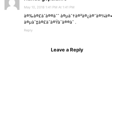
May 10, 2018 1:41 PM At 1:41 PM
à®‰à®£à¯à®®à¯ˆ à®µà¯†à®³à®¿à®¯à®¾à®•
à®µà¯‡à®£à¯à®Ÿà¯à®®à¯ .
Reply
Leave a Reply