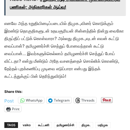
பணிகள்; அதிகாரிகள் ஆய்வு!
எனவே அந்த உறுதியினடிப்படையில் திமுக.,வினர் கொடுக்கும்
இரண்டு தொகுதிகளுடன் உதயசூரியன் சின்னத்தில் நின்று வைகோ
திருப்திப் பட்டுக் கொள்வாரா? அல்லது திமுக.,வுடன் எவன் கூட்டு
வைப்பான்? தமிழுணர்ச்சி செத்துப் போனவந்தான் கூட்டு
வைப்பான்… இவர்களுக்கெல்லாம் தமிழுணர்ச்சி செத்துப் போய்
விட்டதா? என்று மீண்டும் அதே வசனத்தைச் சொல்லிக் கொண்டு,
தேர்தல் புறக்கணிப்பு முடிவை எடுப்பாரா என்பது இந்தக்
கூட்டத்துக்குப் பின் தெரிந்துவிடும்!
Share this:
WhatsApp
Telegram
Threads
Post
Print
TAGS
vaiko
கூட்டணி
தமிழுணர்ச்சி
திமுக.
மதிமுக