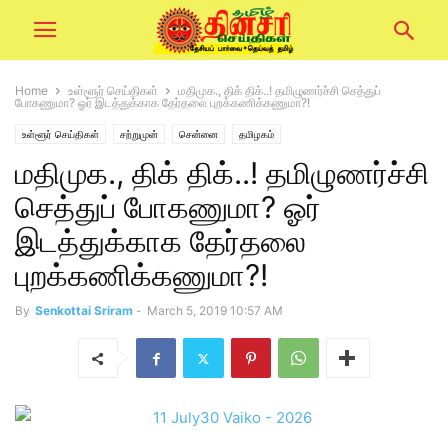
Home
உள்ளூர் செய்திகள்
மதிமுக., திக் திக்..! தமிழுணர்ச்சி செத்துப்
போகணுமா? ஓர் இடத்துக்காக தேர்தலை புறக்கணிக்கணுமா?!
உள்ளூர் செய்திகள்
சற்றுமுன்
சென்னை
தமிழகம்
மதிமுக., திக் திக்..! தமிழுணர்ச்சி
செத்துப் போகணுமா? ஓர்
இடத்துக்காக தேர்தலை
புறக்கணிக்கணுமா?!
By
Senkottai Sriram
-
March 5, 2019 10:57 AM