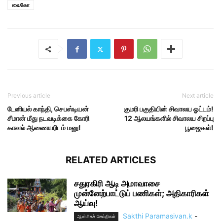
வைகோ
Previous article
Next article
டேனியல் காந்தி, செபஸ்டியன்
குமரி பகுதியின் சிவாலய ஓட்டம்!
சீமான் மீது நடவடிக்கை கோரி
12 ஆலயங்களில் சிவாலய சிறப்பு
காவல் ஆணையரிடம் மனு!
பூஜைகள்!
RELATED ARTICLES
சதுரகிரி ஆடி அமாவாசை
முன்னேற்பாட்டுப் பணிகள்; அதிகாரிகள்
ஆய்வு!
Sakthi Paramasivan.k
-
ஆன்மிகச் செய்திகள்