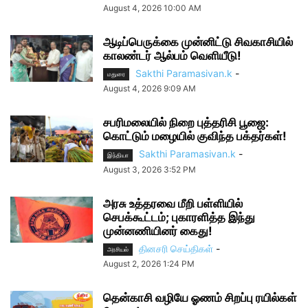
August 4, 2026 10:00 AM
ஆடிப்பெருக்கை முன்னிட்டு சிவகாசியில்
காலண்டர் ஆல்பம் வெளியீடு!
Sakthi Paramasivan.k
-
மதுரை
August 4, 2026 9:09 AM
சபரிமலையில் நிறை புத்தரிசி பூஜை:
கொட்டும் மழையில் குவிந்த பக்தர்கள்!
Sakthi Paramasivan.k
-
இந்தியா
August 3, 2026 3:52 PM
அரசு உத்தரவை மீறி பள்ளியில்
செபக்கூட்டம்; புகாரளித்த இந்து
முன்னணியினர் கைது!
தினசரி செய்திகள்
-
அரசியல்
August 2, 2026 1:24 PM
தென்காசி வழியே ஓணம் சிறப்பு ரயில்கள்