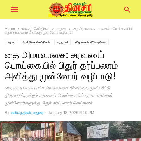
Home
உள்ளூர் செய்திகள்
மதுரை
தை அமாவாசை: சரவணப் பொய்கையில்
பிதுர் தர்ப்பணம் அளித்து முன்னோர் வழிபாடு!
மதுரை
ஆன்மிகச் செய்திகள்
சற்றுமுன்
விழாக்கள் விசேஷங்கள்
தை அமாவாசை: சரவணப்
பொய்கையில் பிதுர் தர்ப்பணம்
அளித்து முன்னோர் வழிபாடு!
தை மாத மகாய பட்ச அமாவாசை தினத்தை முன்னிட்டு
திருப்பரங்குன்றம் சரவணப் பொய்கையில் ஏராளமானோர்
முன்னோர்களுக்கு பிதுர் தர்ப்பணம் செய்தனர்.
By
ரவிச்சந்திரன், மதுரை
-
January 18, 2026 6:40 PM