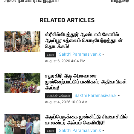
சரிக்கட்டும் போட்டியில் இந்தியா!
யாத்திரை!
RELATED ARTICLES
ஸ்ரீவில்லிபுத்தூர் ஆண்டாள் கோயில்
ஆடிப்பூர உத்ஸவம் கொடியேற்றத்துடன்
தொடக்கம்!
Sakthi Paramasivan.k
-
மதுரை
August 6, 2026 4:04 PM
சதுரகிரி ஆடி அமாவாசை
முன்னேற்பாட்டுப் பணிகள்; அதிகாரிகள்
ஆய்வு!
Sakthi Paramasivan.k
-
ஆன்மிகச் செய்திகள்
August 4, 2026 10:00 AM
ஆடிப்பெருக்கை முன்னிட்டு சிவகாசியில்
காலண்டர் ஆல்பம் வெளியீடு!
Sakthi Paramasivan.k
-
மதுரை