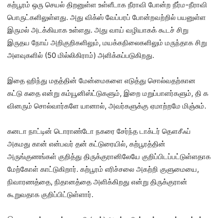
கற்பூரம் ஒரு செயல் திறனுள்ள உள்ளீடாக நீராவி போன்ற நீர்ம-நீராவி
பொருட்களிலுள்ளது. அது விக்ஸ் வேப்பரப் போன்றவற்றில் பயனுள்ள
இருமல் அடக்கியாக உள்ளது. அது வாய் வழியாகக் கூடச் சிறு
இருதய நோய் அறிகுறிகளிலும், மயக்கநிலைகளிலும் மருந்தாக சிறு
அளவுகளில் (50 மில்லிகிராம்) அளிக்கப்படுகிறது.
இதை ஹிந்து மதத்தின் மேன்மைகளை எடுத்து சொல்வதற்கான
கட்டு கதை என்று கம்யூனிஸ்ட்டுகளும், இறை மறுப்பாளர்களும், தி க
வினரும் சொல்வார்களே யானால், அவர்களுக்கு ஏமாற்றமே மிஞ்சும்.
கனடா நாட்டின் டொராண்டோ நகரை சேர்ந்த டாக்டர் தௌசீஃப்
அகமது கான் என்பவர் தன் கட்டுரையில், கற்பூரத்தின்
அருங்குணங்கள் குறித்து திருக்குரானிலேயே குறிப்பிடப்பட்டுள்ளதாக
மேற்கோள் காட்டுகிறார். கற்பூரம் எரிச்சலை அகற்றி குளுமையை,
நிவாரணத்தை, நிதானத்தை அளிக்கிறது என்று திருக்குரான்
கூறுவதாக குறிப்பிட்டுள்ளார்.