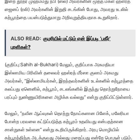
இறை தூதர் முஹம்மது நபி (ஸல்) அவர்களின் மூத்த மகள் ஹள்ரத்
ஜைனப் (ரலி) அவர்களின் இறுதி சடங்கின் போது, அவரது உடலில்
கற்பூரத்தை பயன்படுத்துமாறு அறிவுறுத்தியதாக கூறுகிறார்.
ALSO READ:
குமரியில் மட்டும் ஏன் இப்படி ‘பகீர்’
புரளிகள்?
(குறிப்பு:Sahih al-Bukhari) மேலும், குறிப்பாக அகமதியா
இஸ்லாமிய பிரிவின் தலைவர் ஹஸ்ரத் மீர்ஸா குலாம் அகமது
அவர்கள், “இஸ்லாமியர்கள், இறந்தவர்களின் உடல்களில் கற்பூரத்தை
கலப்பது ஏனெனில், கற்பூரம், சடலங்களில் இருந்து தொற்றுநோயை
பரப்பும் நுண்ணுயிரிகளை அழிக்க வல்லது” என்று குறிப்பிட்டுள்ளார்.
மேலும், “நவீன ஆய்வுகள் தொற்று நோய்களான பிளேக், மலேரியா
போன்ற பரவலை கட்டுப்படுத்த கற்பூரம் உதவியது என்பதற்கான
சான்றுகள் உள்ளன” என்று கூறியிருக்கிறார். அரபு மொழியில்
கற்பூரத்திற்கு அடக்குவது அல்லது மறைப்பது என்றே பொருள் படும்.