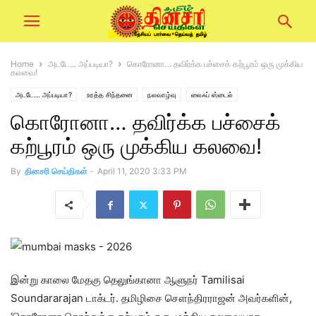
Home
அடடே... அப்படியா?
கொரோனா… தவிர்க்க பச்சைக் கற்பூரம் ஒரு முக்கிய
கலவை!
அடடே... அப்படியா?
உரத்த சிந்தனை
நலவாழ்வு
லைஃப் ஸ்டைல்
கொரோனா… தவிர்க்க பச்சைக்
கற்பூரம் ஒரு முக்கிய கலவை!
By
தினசரி செய்திகள்
-
April 11, 2020 3:33 PM
இன்று காலை மேதகு தெலுங்கானா ஆளுநர் Tamilisai
Soundararajan டாக்டர். தமிழிசை சௌந்திரராஜன் அவர்களின்,