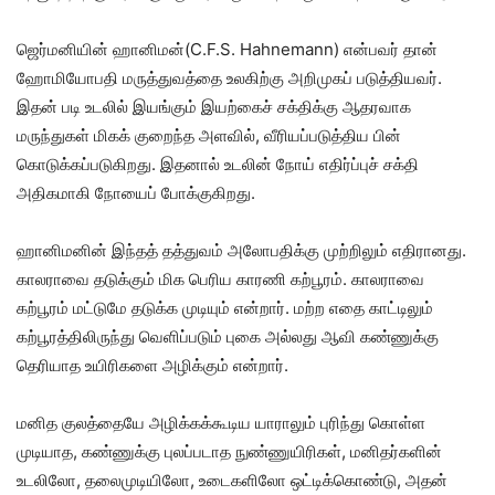
ஜெர்மனியின் ஹானிமன்(C.F.S. Hahnemann) என்பவர் தான்
ஹோமியோபதி மருத்துவத்தை உலகிற்கு அறிமுகப் படுத்தியவர்.
இதன் படி உடலில் இயங்கும் இயற்கைச் சக்திக்கு ஆதரவாக
மருந்துகள் மிகக் குறைந்த அளவில், வீரியப்படுத்திய பின்
கொடுக்கப்படுகிறது. இதனால் உடலின் நோய் எதிர்ப்புச் சக்தி
அதிகமாகி நோயைப் போக்குகிறது.
ஹானிமனின் இந்தத் தத்துவம் அலோபதிக்கு முற்றிலும் எதிரானது.
காலராவை தடுக்கும் மிக பெரிய காரணி கற்பூரம். காலராவை
கற்பூரம் மட்டுமே தடுக்க முடியும் என்றார். மற்ற எதை காட்டிலும்
கற்பூரத்திலிருந்து வெளிப்படும் புகை அல்லது ஆவி கண்ணுக்கு
தெரியாத உயிரிகளை அழிக்கும் என்றார்.
மனித குலத்தையே அழிக்கக்கூடிய யாராலும் புரிந்து கொள்ள
முடியாத, கண்ணுக்கு புலப்படாத நுண்ணுயிரிகள், மனிதர்களின்
உடலிலோ, தலைமுடியிலோ, உடைகளிலோ ஒட்டிக்கொண்டு, அதன்