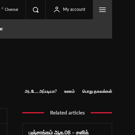
C
2
My account
Chennai
மா
அடடே... அப்படியா?
உலகம்
பொது தகவல்கள்
Related articles
பஞ்சாங்கம் ஆக.08 – சனிக்