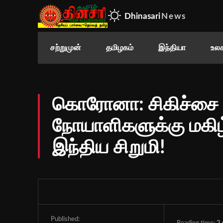
Dhinasari
News
சற்றுமுன்
தமிழகம்
இந்தியா
உலக
கொரோனா: சிகிச்சை 
நோயாளிகளுக்கு மகிழ்
இந்திய சிறுமி!
Published: