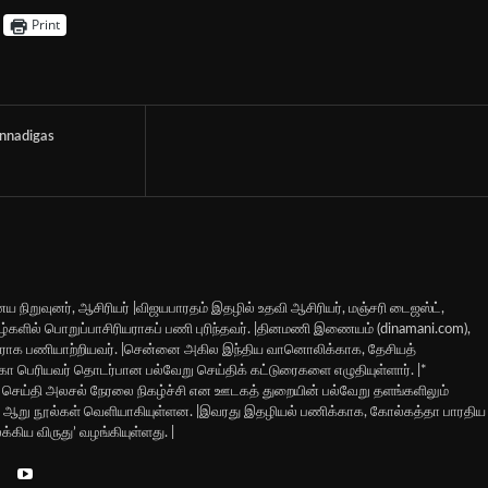
Print
nnadigas
ய நிறுவுனர், ஆசிரியர் |விஜயபாரதம் இதழில் உதவி ஆசிரியர், மஞ்சரி டைஜஸ்ட்,
 இதழ்களில் பொறுப்பாசிரியராகப் பணி புரிந்தவர். |தினமணி இணையம் (dinamani.com),
ியராக பணியாற்றியவர். |சென்னை அகில இந்திய வானொலிக்காக, தேசியத்
 மகா பெரியவர் தொடர்பான பல்வேறு செய்திக் கட்டுரைகளை எழுதியுள்ளார். |*
ெய்தி அலசல் நேரலை நிகழ்ச்சி என ஊடகத் துறையின் பல்வேறு தளங்களிலும்
வரது ஆறு நூல்கள் வெளியாகியுள்ளன. |இவரது இதழியல் பணிக்காக, கோல்கத்தா பாரதிய
்கிய விருது’ வழங்கியுள்ளது. |