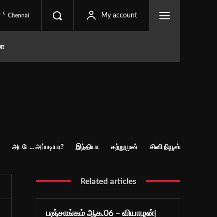
C
9
My account
Chennai
மா
அடடே... அப்படியா?
இந்தியா
சற்றுமுன்
சினி நியூஸ்
Related articles
பஞ்சாங்கம் ஆக.06 – வியாழன்|