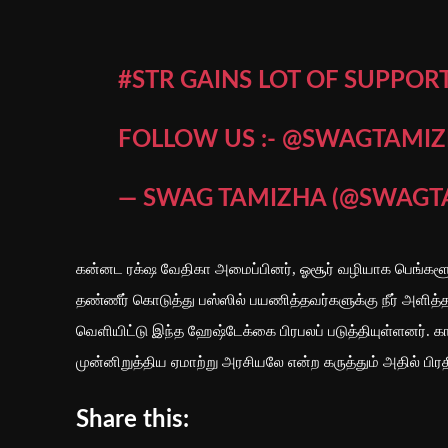
#STR
GAINS LOT OF SUPPOR
FOLLOW US :-
@SWAGTAMIZ
— SWAG TAMIZHA (@SWAGT
கன்னட ரக்‌ஷ வேதிகா அமைப்பினர், ஓசூர் வழியாக பெங்களூர் 
தண்ணீர் கொடுத்து பஸ்ஸில் பயணித்தவர்களுக்கு நீர் அளித்தனர்
வெளியிட்டு இந்த ஹேஷ்டேக்கை பிரபலப் படுத்தியுள்ளனர். 
முன்னிறுத்திய ஏமாற்று அரசியலே என்ற கருத்தும் அதில் பிரத
Share this: