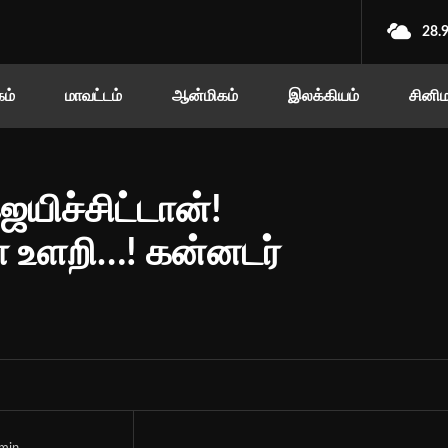
28.
ம்
மாவட்டம்
ஆன்மிகம்
இலக்கியம்
சினி
யிச்சிட்டான்!
யா உளறி…! கன்னடர்