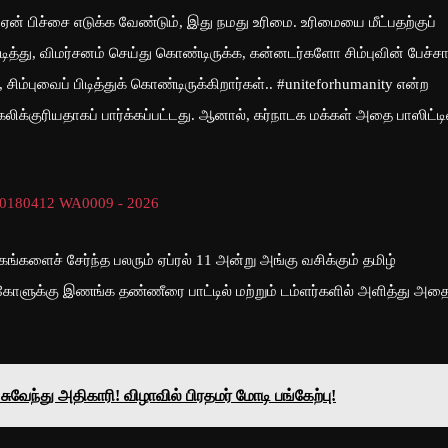
் ஏன் பிச்சை எடுக்க வேண்டும், இது நமது உரிமை. உரிமையை மீட்பதற்குப்
டித்து, விமர்சனம் செய்து கொண்டிருக்க, கன்னடர்களோ சிம்புவின் பேச்சா
, சிம்புவைப் பிடித்துக் கொண்டிருக்கிறார்கள்.. #uniteforhumanity என்ற
க்குரியதாகப் பார்க்கப்பட்டது. ஆனால், கர்நாடக மக்கள் அதை பாஸிட்டி
களைச் சேர்ந்த பலரும் ஏப்ரல் 11 அன்று அங்கு வசிக்கும் தமிழ்
டுகோளுக்கு இணங்க தண்ணீரை பாட்டில் மற்றும் டம்ளர்களில் அளித்து அத
சுவேந்து அதிகாரி! விழாவில் பிரதமர் மோடி பங்கேற்பு!