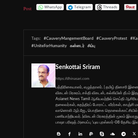
WhatsApp
Telegram
Threads
Post
Tags:
#CauveryMangementBoard
#CauveryProtest
#Ka
#UniteForHumanity
கன்னடர்
சிம்பு
Senkottai Sriram
https://dhinasari.com
பத்திரிகையாளர், எழுத்தாளர். | தமிழ் தினசரி இணை
விகடன் பிரசுரம், சக்தி விகடன், கல்கியின் தீபம்
Asianet News Tamil ஆகியவற்றில் செய்தி ஆசிர
தலைவர்கள், சுதந்திரப் போராட்ட வீரர்கள், காஞ்சி
வானொலி ஆர்.ஜே., பொதிகை தொலைக்காட்சியில் ச
பணியாற்றியவர். |விகடன் பிரசுரத்தின் மூலம் இ
பாஷா பரிஷத் அமைப்பு ‘யுவ புரஸ்கார்-08 தேசிய இலக