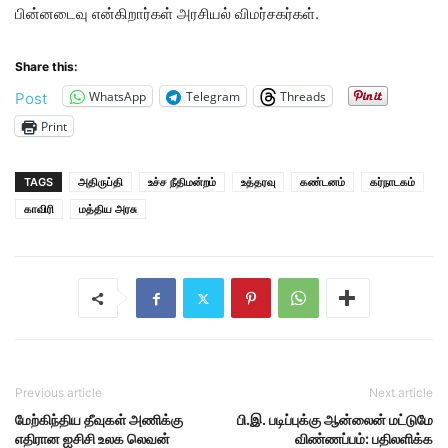
பின்னடைவு என்கிறார்கள் அரசியல் விமர்சகர்கள்.
Share this:
WhatsApp
Telegram
Threads
Post
Print
TAGS
அதிருப்தி
உச்ச நீதிமன்றம்
உத்தரவு
கண்டனம்
கர்நாடகம்
காவிரி
மத்திய அரசு
Previous article
Next article
மேற்கிந்திய தீவுகள் அணிக்கு
பி.இ. படிப்புக்கு ஆன்லைன் மட்டுமே
எதிரான ஐசிசி உலக லெவன்
விண்ணப்பம்: பதிலளிக்க