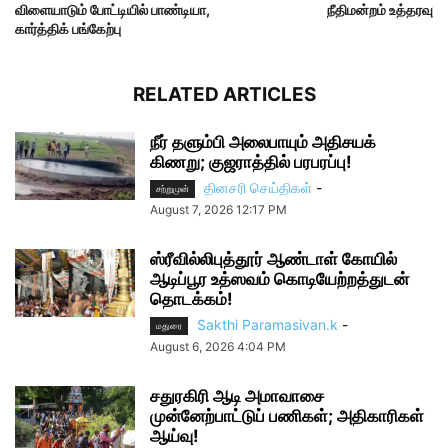
விளையாடும் போட்டியில் பாண்டியா,
நீதிமன்றம் உத்தரவு
கார்த்திக் பங்கேற்பு
RELATED ARTICLES
நீர் தளும்பி அலைபாயும் அதிசயக்
கிணறு; குஜராத்தில் பரபரப்பு!
தினசரி செய்திகள்
-
சற்றுமுன்
August 7, 2026 12:17 PM
ஸ்ரீவில்லிபுத்தூர் ஆண்டாள் கோயில்
ஆடிப்பூர உத்ஸவம் கொடியேற்றத்துடன்
தொடக்கம்!
Sakthi Paramasivan.k
-
மதுரை
August 6, 2026 4:04 PM
சதுரகிரி ஆடி அமாவாசை
முன்னேற்பாட்டுப் பணிகள்; அதிகாரிகள்
ஆய்வு!