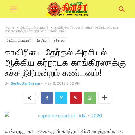
Home
அடடே... அப்படியா?
காவிரியை தேர்தல் அரசியல் ஆக்கிய கர்நாடக
காங்கிரஸுக்கு உச்ச நீதிமன்றம் கண்டனம்!
அடடே... அப்படியா?
இந்தியா
சற்றுமுன்
காவிரியை தேர்தல் அரசியல்
ஆக்கிய கர்நாடக காங்கிரஸுக்கு
உச்ச நீதிமன்றம் கண்டனம்!
By
Senkottai Sriram
-
May 3, 2018 3:52 PM
பெங்களூரு: தமிழகத்துக்கு நீர் திறந்துவிடும் அளவுக்கு கர்நாடக