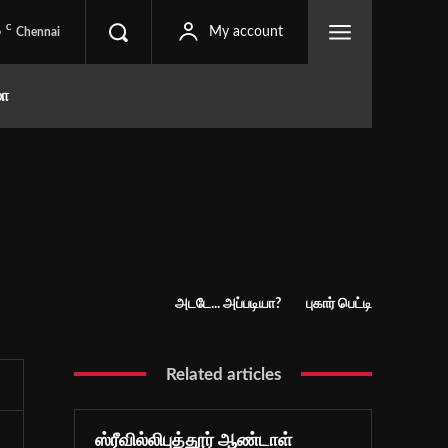
C
6
My account
Chennai
மா
அடடே... அப்படியா?
புகார் பெட்டி
Related articles
ஸ்ரீவில்லிபுத்தூர் ஆண்டாள்