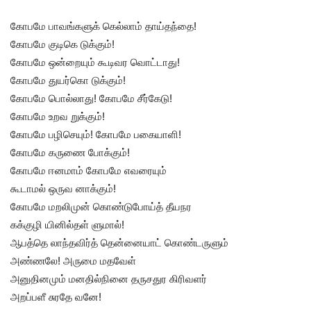
கோபமே பாவங்களுக் கெல்லாம் தாய்தந்தை!
கோபமே குடிகெ டுக்கும்!
கோபமே ஒன்றையும் கூடிவர வொட்டாது!
கோபமே துயர்கொ டுக்கும்!
கோபமே பொல்லாது! கோபமே சீர்கேடு!
கோபமே உறவ றுக்கும்!
கோபமே பழிசெயும்! கோபமே பகையாளி!
கோபமே கருணை போக்கும்!
கோபமே ஈனமாம் கோபமே எவரையும்
கூடாமல் ஒருவ னாக்கும்!
கோபமே மறலிமுன் கொண்டுபோய்த் தீயநர
கக்குழி யினில்தள் ளுமால்!
ஆபத்தெ லாந்தவிர்த் தென்னையாட் கொண்டருளும்
அண்ணலே! அருமை மதவேள்
அனுதினமும் மனதில்நினை தருசதுர கிரிவளர்
அறப்பளீ சுரதே வனே!