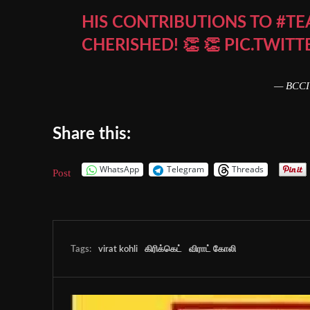
HIS CONTRIBUTIONS TO
#TE
CHERISHED! 👏 👏
PIC.TWIT
— BCCI
Share this:
WhatsApp
Telegram
Threads
Post
Tags:
virat kohli
கிரிக்கெட்
விராட் கோலி