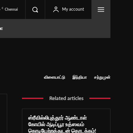
C
6
My account
Chennai
மா
விளையாட்டு
இந்தியா
சற்றுமுன்
Related articles
ஸ்ரீவில்லிபுத்தூர் ஆண்டாள்
கோயில் ஆடிப்பூர உத்ஸவம்
கொடியேற்றத்துடன் தொடக்கம்!