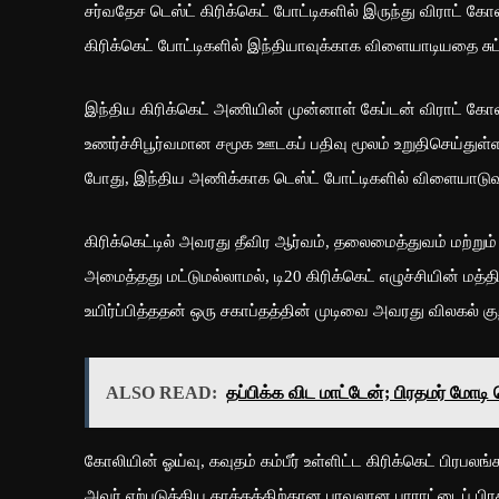
சர்வதேச டெஸ்ட் கிரிக்கெட் போட்டிகளில் இருந்து விராட் க
கிரிக்கெட் போட்டிகளில் இந்தியாவுக்காக விளையாடியதை சுட்
இந்திய கிரிக்கெட் அணியின் முன்னாள் கேப்டன் விராட் கோலி
உணர்ச்சிபூர்வமான சமூக ஊடகப் பதிவு மூலம் உறுதிசெய்துள்ளா
போது, இந்திய அணிக்காக டெஸ்ட் போட்டிகளில் விளையாடுவது 
கிரிக்கெட்டில் அவரது தீவிர ஆர்வம், தலைமைத்துவம் மற்றும
அமைத்தது மட்டுமல்லாமல், டி20 கிரிக்கெட் எழுச்சியின் மத்
உயிர்ப்பித்ததன் ஒரு சகாப்தத்தின் முடிவை அவரது விலகல் கு
ALSO READ:
தப்பிக்க விட மாட்டேன்; பிரதமர் மோட
கோலியின் ஓய்வு, கவுதம் கம்பீர் உள்ளிட்ட கிரிக்கெட் பிரபல
அவர் ஏற்படுத்திய தாக்கத்திற்கான பரவலான பாராட்டைப் பிர