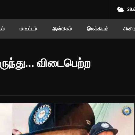
28.
ம்
மாவட்டம்
ஆன்மிகம்
இலக்கியம்
சினி
இருந்து… விடைபெற்ற