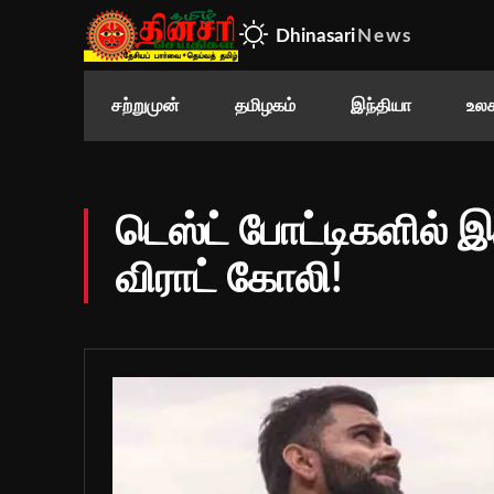
Dhinasari
News
சற்றுமுன்
தமிழகம்
இந்தியா
உலக
டெஸ்ட் போட்டிகளில் 
விராட் கோலி!