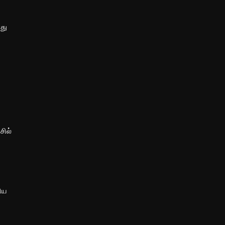
து
சில்
ிய
்