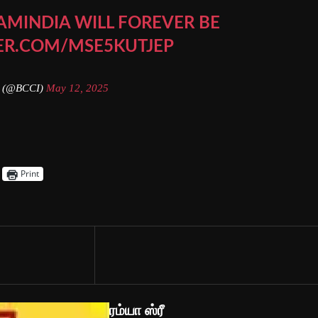
AMINDIA
WILL FOREVER BE
TER.COM/MSE5KUTJEP
 (@BCCI)
May 12, 2025
Print
ரம்யா ஸ்ரீ