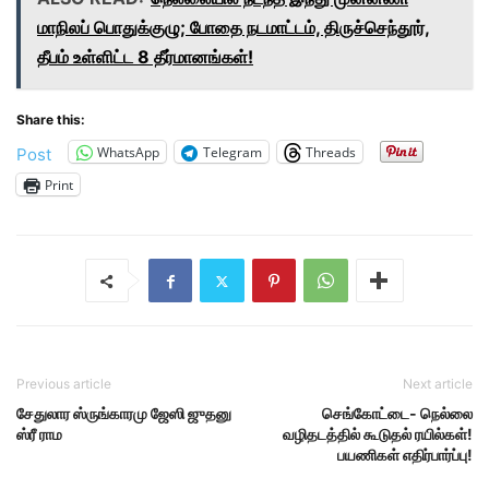
மாநிலப் பொதுக்குழு; போதை நடமாட்டம், திருச்செந்தூர்,
தீபம் உள்ளிட்ட 8 தீர்மானங்கள்!
Share this:
WhatsApp
Telegram
Threads
Post
Print
Previous article
Next article
சேதுலார ஸ்ருங்காரமு ஜேஸி ஜுதனு
செங்கோட்டை- நெல்லை
ஸ்ரீ ராம
வழிதடத்தில் கூடுதல் ரயில்கள்!
பயணிகள் எதிர்பார்ப்பு!