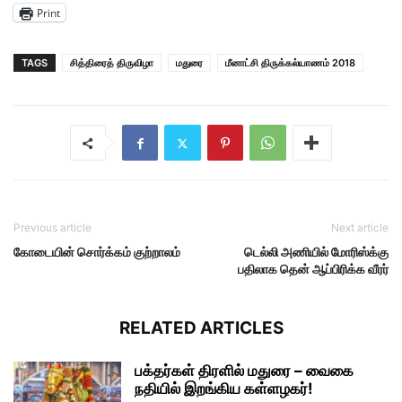
Print
TAGS
சித்திரைத் திருவிழா
மதுரை
மீனாட்சி திருக்கல்யாணம் 2018
Previous article
Next article
கோடையின் சொர்க்கம் குற்றாலம்
டெல்லி அணியில் மோரிஸ்க்கு
பதிலாக தென் ஆப்பிரிக்க வீரர்
RELATED ARTICLES
பக்தர்கள் திரளில் மதுரை – வைகை
நதியில் இறங்கிய கள்ளழகர்!