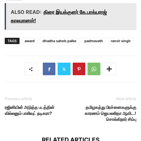
ALSO READ:
திரை இயக்குனர் கே.பாக்யராஜ்
காலமானார்!
TAGS
award
dhadha saheb palke
padmavath
ranvir singh
Previous article
Next article
ரஜினியின் அடுத்த படத்தின்
தமிழகத்து பிரச்னைகளுக்கு
வில்லனும் பாலிவுட் நடிகரா?
காரணம் ஜெயலலிதா ஆவி…!
சொல்கிறார் சிம்பு
RELATED ARTICLES