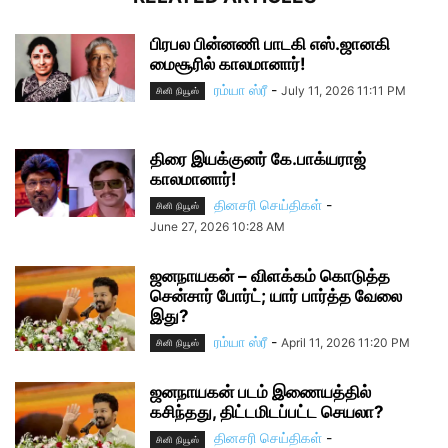
பிரபல பின்னணி பாடகி எஸ்.ஜானகி
மைசூரில் காலமானார்!
ரம்யா ஸ்ரீ
-
July 11, 2026 11:11 PM
சினி நியூஸ்
திரை இயக்குனர் கே.பாக்யராஜ்
காலமானார்!
தினசரி செய்திகள்
-
சினி நியூஸ்
June 27, 2026 10:28 AM
ஜனநாயகன் – விளக்கம் கொடுத்த
சென்சார் போர்ட்; யார் பார்த்த வேலை
இது?
ரம்யா ஸ்ரீ
-
April 11, 2026 11:20 PM
சினி நியூஸ்
ஜனநாயகன் படம் இணையத்தில்
கசிந்தது, திட்டமிடப்பட்ட செயலா?
தினசரி செய்திகள்
-
சினி நியூஸ்