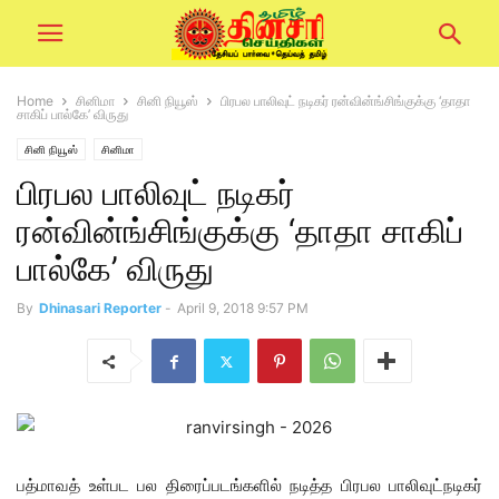
Home
சினிமா
சினி நியூஸ்
பிரபல பாலிவுட் நடிகர் ரன்வின்ங்சிங்குக்கு ‘தாதா
சாகிப் பால்கே’ விருது
சினி நியூஸ்
சினிமா
பிரபல பாலிவுட் நடிகர்
ரன்வின்ங்சிங்குக்கு ‘தாதா சாகிப்
பால்கே’ விருது
By
Dhinasari Reporter
-
April 9, 2018 9:57 PM
பத்மாவத் உள்பட பல திரைப்படங்களில் நடித்த பிரபல பாலிவுட்நடிகர்