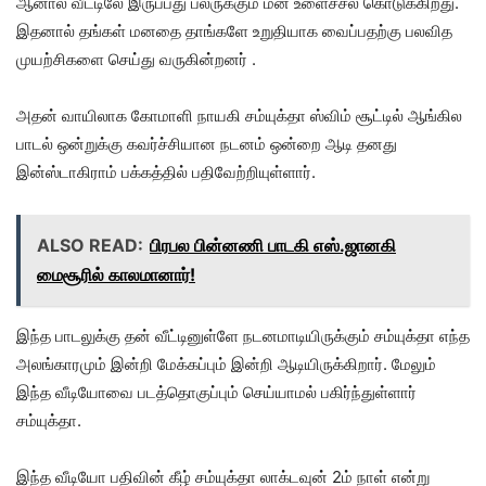
ஆனால் வீட்டிலே இருப்பது பலருக்கும் மன உளைச்சல் கொடுக்கிறது.
இதனால் தங்கள் மனதை தாங்களே உறுதியாக வைப்பதற்கு பலவித
முயற்சிகளை செய்து வருகின்றனர் .
அதன் வாயிலாக கோமாளி நாயகி சம்யுக்தா ஸ்விம் சூட்டில் ஆங்கில
பாடல் ஒன்றுக்கு கவர்ச்சியான நடனம் ஒன்றை ஆடி தனது
இன்ஸ்டாகிராம் பக்கத்தில் பதிவேற்றியுள்ளார்.
ALSO READ:
பிரபல பின்னணி பாடகி எஸ்.ஜானகி
மைசூரில் காலமானார்!
இந்த பாடலுக்கு தன் வீட்டினுள்ளே நடனமாடியிருக்கும் சம்யுக்தா எந்த
அலங்காரமும் இன்றி மேக்கப்பும் இன்றி ஆடியிருக்கிறார். மேலும்
இந்த வீடியோவை படத்தொகுப்பும் செய்யாமல் பகிர்ந்துள்ளார்
சம்யுக்தா.
இந்த வீடியோ பதிவின் கீழ் சம்யுக்தா லாக்டவுன் 2ம் நாள் என்று