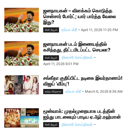
ஜனநாயகன் – விளக்கம் கொடுத்த
சென்சார் போர்ட்; யார் பார்த்த வேலை
இது?
ரம்யா ஸ்ரீ
-
April 11, 2026 11:20 PM
சினி நியூஸ்
ஜனநாயகன் படம் இணையத்தில்
கசிந்தது, திட்டமிடப்பட்ட செயலா?
தினசரி செய்திகள்
-
சினி நியூஸ்
April 11, 2026 9:01 PM
சங்கீதா குறிப்பிட்ட நடிகை இவர்தானாம்!
விஜய் ‘வீம்பு’!
ரம்யா ஸ்ரீ
-
March 6, 2026 8:36 AM
உரத்த சிந்தனை
மூன்வாக்: முதல்முறையாக படத்தின்
ஐந்து பாடலையும் பாடிய ஏ.ஆர்.ரஹ்மான்
தினசரி செய்திகள்
-
சினி நியூஸ்