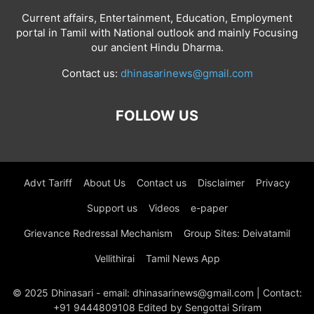
Current affairs, Entertainment, Education, Employment
portal in Tamil with National outlook and mainly Focusing
our ancient Hindu Dharma.
Contact us:
dhinasarinews@gmail.com
FOLLOW US
Advt Tariff
About Us
Contact us
Disclaimer
Privacy
Support us
Videos
e-paper
Grievance Redressal Mechanism
Group Sites: Deivatamil
Vellithirai
Tamil News App
© 2025 Dhinasari - email: dhinasarinews@gmail.com | Contact:
+91 9444809108 Edited by Sengottai Sriram