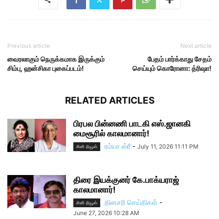
Previous article
Next article
வைரலாகும் நெருக்கமாக இருக்கும்
பேதம் பார்க்காது சேதம்
சிம்பு, ஹன்சிகா புகைப்படம்!
செய்யும் கொரோனா: த்ரிஷா!
RELATED ARTICLES
பிரபல பின்னணி பாடகி எஸ்.ஜானகி
மைசூரில் காலமானார்!
ரம்யா ஸ்ரீ
-
July 11, 2026 11:11 PM
சினி நியூஸ்
திரை இயக்குனர் கே.பாக்யராஜ்
காலமானார்!
தினசரி செய்திகள்
-
சினி நியூஸ்
June 27, 2026 10:28 AM