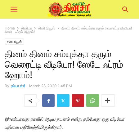
Home
சினிமா
சினி நியூஸ்
தினம் தினம் சம்யுக்தா தரும் வெரைட்டி வீடியோ!
ஸேடே ஃப்ரம் ஹோம்!
சினி நியூஸ்
தினம் தினம் சம்யுக்தா தரும்
வெரைட்டி வீடியோ! ஸேடே ஃப்ரம்
ஹோம்!
By
ரம்யா ஸ்ரீ
-
March 28, 2020 1:45 PM
இரண்டாவது நாளில் ஆடிய நடனம் என்று தற்போது ஒரு வீடியோ
பதிவை பதிவேற்றியிருக்கிறார்.