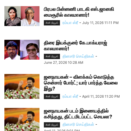
பிரபல பின்னணி பாடகி எஸ்.ஜானகி
மைசூரில் காலமானார்!
ரம்யா ஸ்ரீ
-
July 11, 2026 11:11 PM
சினி நியூஸ்
திரை இயக்குனர் கே.பாக்யராஜ்
காலமானார்!
தினசரி செய்திகள்
-
சினி நியூஸ்
June 27, 2026 10:28 AM
ஜனநாயகன் – விளக்கம் கொடுத்த
சென்சார் போர்ட்; யார் பார்த்த வேலை
இது?
ரம்யா ஸ்ரீ
-
April 11, 2026 11:20 PM
சினி நியூஸ்
ஜனநாயகன் படம் இணையத்தில்
கசிந்தது, திட்டமிடப்பட்ட செயலா?
தினசரி செய்திகள்
-
சினி நியூஸ்
April 11, 2026 9:01 PM