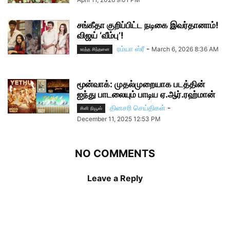
சங்கீதா குறிப்பிட்ட நடிகை இவர்தானாம்!
விஜய் ‘வீம்பு’!
ரம்யா ஸ்ரீ
-
March 6, 2026 8:36 AM
உரத்த சிந்தனை
மூன்வாக்: முதல்முறையாக படத்தின்
ஐந்து பாடலையும் பாடிய ஏ.ஆர்.ரஹ்மான்
தினசரி செய்திகள்
-
சினி நியூஸ்
December 11, 2025 12:53 PM
NO COMMENTS
Leave a Reply