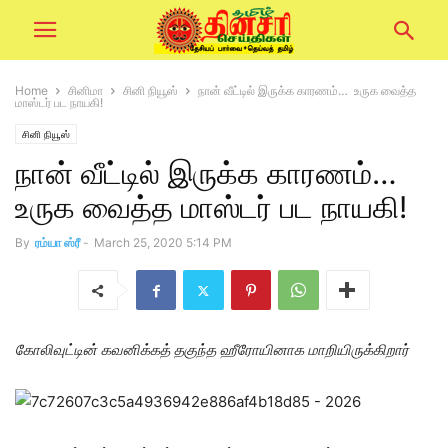
Home
சினிமா
சினி நியூஸ்
நான் வீட்டில் இருக்க காரணம்… உருக வைத்த
மாஸ்டர் பட நாயகி!
சினி நியூஸ்
நான் வீட்டில் இருக்க காரணம்…
உருக வைத்த மாஸ்டர் பட நாயகி!
By
ரம்யா ஸ்ரீ
-
March 25, 2020 5:14 PM
கோலிவுட்டின் கவனிக்கத் தகுந்த ஹீரோயினாக மாறியிருக்கிறார்