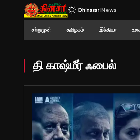
Dhinasari
News
சற்றுமுன்
தமிழகம்
இந்தியா
உலக
தி காஷ்மீர் ஃபைல்