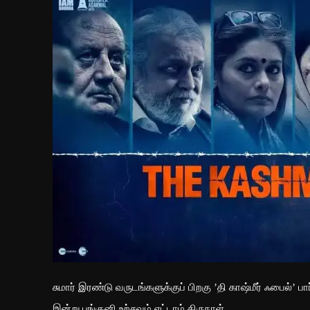
சுமார் இரண்டு வருடங்களுக்குப் பிறகு ’தி காஷ்மீர் ஃபைல்’ ப
இன்று பங்குனி உற்சவம் எட்டாம் திருநாள்.