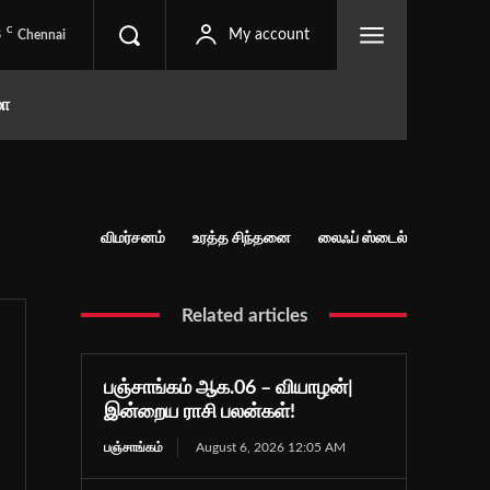
C
8
My account
Chennai
மா
விமர்சனம்
உரத்த சிந்தனை
லைஃப் ஸ்டைல்
Related articles
பஞ்சாங்கம் ஆக.06 – வியாழன்|
இன்றைய ராசி பலன்கள்!
பஞ்சாங்கம்
August 6, 2026 12:05 AM