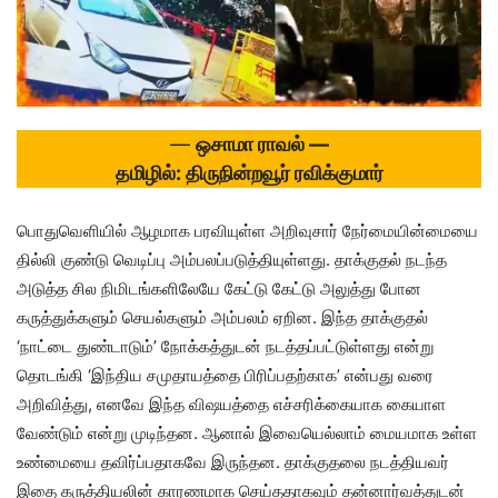
—
ஒசாமா ராவல் —
தமிழில்: திருநின்றவூர் ரவிக்குமார்
பொதுவெளியில் ஆழமாக பரவியுள்ள அறிவுசார் நேர்மையின்மையை
தில்லி குண்டு வெடிப்பு அம்பலப்படுத்தியுள்ளது. தாக்குதல் நடந்த
அடுத்த சில நிமிடங்களிலேயே கேட்டு கேட்டு அலுத்து போன
கருத்துக்களும் செயல்களும் அம்பலம் ஏறின. இந்த தாக்குதல்
‘நாட்டை துண்டாடும்’ நோக்கத்துடன் நடத்தப்பட்டுள்ளது என்று
தொடங்கி ‘இந்திய சமுதாயத்தை பிரிப்பதற்காக’ என்பது வரை
அறிவித்து, எனவே இந்த விஷயத்தை எச்சரிக்கையாக கையாள
வேண்டும் என்று முடிந்தன. ஆனால் இவையெல்லாம் மையமாக உள்ள
உண்மையை தவிர்ப்பதாகவே இருந்தன. தாக்குதலை நடத்தியவர்
இதை கருத்தியலின் காரணமாக செய்ததாகவும் தன்னார்வத்துடன்