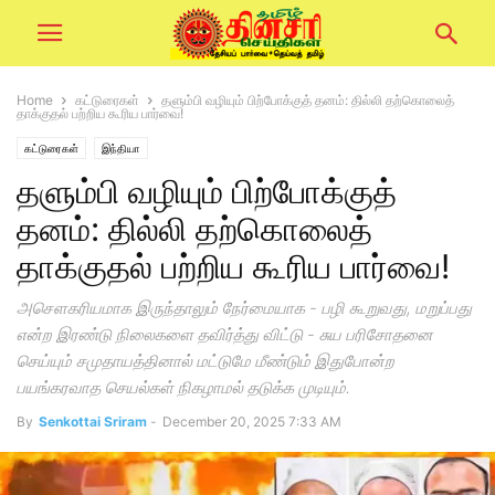
Home
கட்டுரைகள்
தளும்பி வழியும் பிற்போக்குத் தனம்: தில்லி தற்கொலைத்
தாக்குதல் பற்றிய கூரிய பார்வை!
கட்டுரைகள்
இந்தியா
தளும்பி வழியும் பிற்போக்குத்
தனம்: தில்லி தற்கொலைத்
தாக்குதல் பற்றிய கூரிய பார்வை!
அசௌகரியமாக இருந்தாலும் நேர்மையாக - பழி கூறுவது, மறுப்பது
என்ற இரண்டு நிலைகளை தவிர்த்து விட்டு - சுய பரிசோதனை
செய்யும் சமுதாயத்தினால் மட்டுமே மீண்டும் இதுபோன்ற
பயங்கரவாத செயல்கள் நிகழாமல் தடுக்க முடியும்.
By
Senkottai Sriram
-
December 20, 2025 7:33 AM