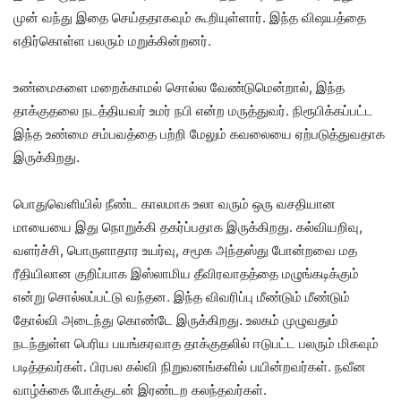
முன் வந்து இதை செய்ததாகவும் கூறியுள்ளார். இந்த விஷயத்தை
எதிர்கொள்ள பலரும் மறுக்கின்றனர்.
உண்மைகளை மறைக்காமல் சொல்ல வேண்டுமென்றால், இந்த
தாக்குதலை நடத்தியவர் உமர் நபி என்ற மருத்துவர். நிரூபிக்கப்பட்ட
இந்த உண்மை சம்பவத்தை பற்றி மேலும் கவலையை ஏற்படுத்துவதாக
இருக்கிறது.
பொதுவெளியில் நீண்ட காலமாக உலா வரும் ஒரு வசதியான
மாயையை இது நொறுக்கி தகர்ப்பதாக இருக்கிறது. கல்வியறிவு,
வளர்ச்சி, பொருளாதார உயர்வு, சமூக அந்தஸ்து போன்றவை மத
ரீதியிலான குறிப்பாக இஸ்லாமிய தீவிரவாதத்தை மழுங்கடிக்கும்
என்று சொல்லப்பட்டு வந்தன. இந்த விவரிப்பு மீண்டும் மீண்டும்
தோல்வி அடைந்து கொண்டே இருக்கிறது. உலகம் முழுவதும்
நடந்துள்ள பெரிய பயங்கரவாத தாக்குதலில் ஈடுபட்ட பலரும் மிகவும்
படித்தவர்கள். பிரபல கல்வி நிறுவனங்களில் பயின்றவர்கள். நவீன
வாழ்க்கை போக்குடன் இரண்டற கலந்தவர்கள்.