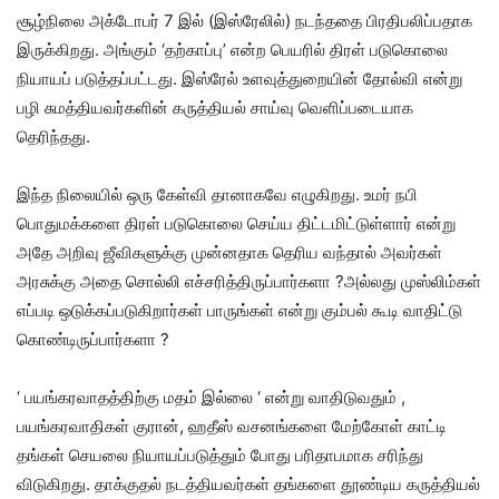
சூழ்நிலை அக்டோபர் 7 இல் (இஸ்ரேலில்) நடந்ததை பிரதிபலிப்பதாக
இருக்கிறது. அங்கும் ‘தற்காப்பு’ என்ற பெயரில் திரள் படுகொலை
நியாயப் படுத்தப்பட்டது. இஸ்ரேல் உளவுத்துறையின் தோல்வி என்று
பழி சுமத்தியவர்களின் கருத்தியல் சாய்வு வெளிப்படையாக
தெரிந்தது.
இந்த நிலையில் ஒரு கேள்வி தானாகவே எழுகிறது. உமர் நபி
பொதுமக்களை திரள் படுகொலை செய்ய திட்டமிட்டுள்ளார் என்று
அதே அறிவு ஜீவிகளுக்கு முன்னதாக தெரிய வந்தால் அவர்கள்
அரசுக்கு அதை சொல்லி எச்சரித்திருப்பார்களா ?அல்லது முஸ்லிம்கள்
எப்படி ஒடுக்கப்படுகிறார்கள் பாருங்கள் என்று கும்பல் கூடி வாதிட்டு
கொண்டிருப்பார்களா ?
‘ பயங்கரவாதத்திற்கு மதம் இல்லை ‘ என்று வாதிடுவதும் ,
பயங்கரவாதிகள் குரான், ஹதீஸ் வசனங்களை மேற்கோள் காட்டி
தங்கள் செயலை நியாயப்படுத்தும் போது பரிதாபமாக சரிந்து
விடுகிறது. தாக்குதல் நடத்தியவர்கள் தங்களை தூண்டிய கருத்தியல்