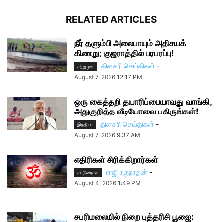
RELATED ARTICLES
நீர் தளும்பி அலைபாயும் அதிசயக்
கிணறு; குஜராத்தில் பரபரப்பு!
தினசரி செய்திகள்
-
சற்றுமுன்
August 7, 2026 12:17 PM
ஒரு கைத்தறி தயாரிப்பையாவது வாங்கி,
அதுகுறித்த வீடியோவை பகிருங்கள்!
தினசரி செய்திகள்
-
இந்தியா
August 7, 2026 9:37 AM
எதிரிகள் சிரிக்கிறார்கள்
ராஜி ரகுநாதன்
-
கட்டுரைகள்
August 4, 2026 1:49 PM
சபரிமலையில் நிறை புத்தரிசி பூஜை: