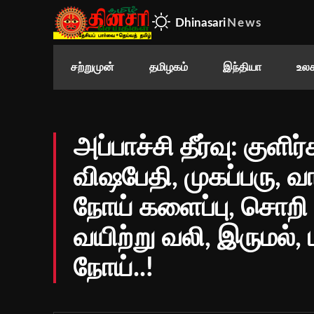
Dhinasari
News
சற்றுமுன்
தமிழகம்
இந்தியா
உலக
அப்பாச்சி தீர்வு: குளிர்ச
விஷபேதி, முகப்பரு, 
நோய் களைப்பு, சொறி 
வயிற்று வலி, இருமல், 
நோய்..!