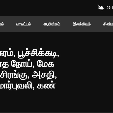
29.
ம்
மாவட்டம்
ஆன்மிகம்
இலக்கியம்
சினி
ுரம், பூச்சிக்கடி,
வாத நோய், மேக
சிரங்கு, அசதி,
மார்புவலி, கண்