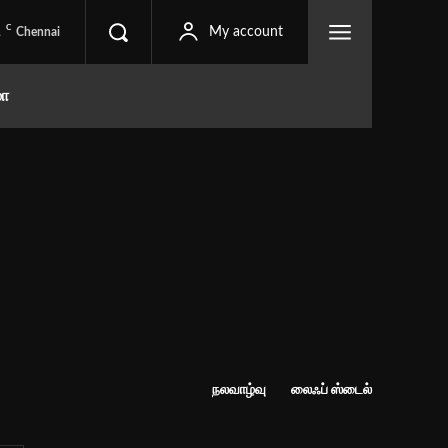
C
1
My account
Chennai
மா
நலவாழ்வு
லைஃப் ஸ்டைல்