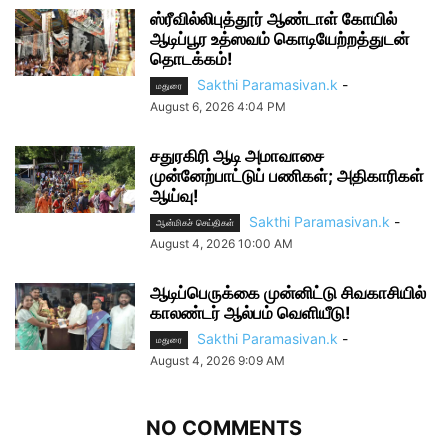
ஸ்ரீவில்லிபுத்தூர் ஆண்டாள் கோயில்
ஆடிப்பூர உத்ஸவம் கொடியேற்றத்துடன்
தொடக்கம்!
Sakthi Paramasivan.k
-
மதுரை
August 6, 2026 4:04 PM
சதுரகிரி ஆடி அமாவாசை
முன்னேற்பாட்டுப் பணிகள்; அதிகாரிகள்
ஆய்வு!
Sakthi Paramasivan.k
-
ஆன்மிகச் செய்திகள்
August 4, 2026 10:00 AM
ஆடிப்பெருக்கை முன்னிட்டு சிவகாசியில்
காலண்டர் ஆல்பம் வெளியீடு!
Sakthi Paramasivan.k
-
மதுரை
August 4, 2026 9:09 AM
NO COMMENTS