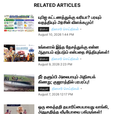
RELATED ARTICLES
யுபிஐ கட்டணத்துக்கு வரியா? பரவும்
வதந்தியும் அரசின் விளக்கமும்!
தினசரி செய்திகள்
-
இந்தியா
August 10, 2026 1:44 PM
உங்களால் இந்த தேசத்துக்கு என்ன
ஆதாயம் ஏற்படும் என்பதை சிந்தியுங்கள்!
தினசரி செய்திகள்
-
இந்தியா
August 9, 2026 2:23 PM
நீர் தளும்பி அலைபாயும் அதிசயக்
கிணறு; குஜராத்தில் பரபரப்பு!
தினசரி செய்திகள்
-
சற்றுமுன்
August 7, 2026 12:17 PM
ஒரு கைத்தறி தயாரிப்பையாவது வாங்கி,
அதுகுறித்த வீடியோவை பகிருங்கள்!