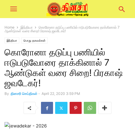
Home
இந்தியா
கொரோனா தடுப்பு பணியில் ஈடுபடுவோரை தாக்கினால் 7
ஆண்டுகள் வரை சிறை! பிரகாஷ் ஜவடேகர்!
இந்தியா
பொது தகவல்கள்
கொரோனா தடுப்பு பணியில்
ஈடுபடுவோரை தாக்கினால் 7
ஆண்டுகள் வரை சிறை! பிரகாஷ்
ஜவடேகர்!
By
தினசரி செய்திகள்
-
April 22, 2020 3:59 PM