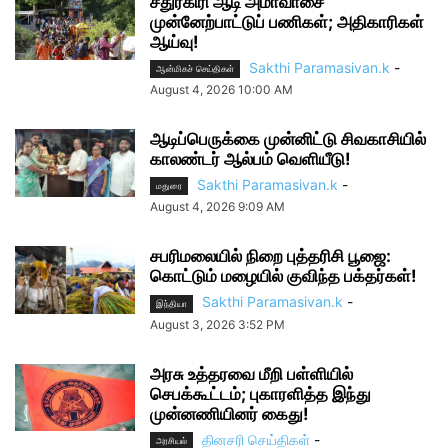
சதுரகிரி ஆடி அமாவாசை
முன்னேற்பாட்டுப் பணிகள்; அதிகாரிகள்
ஆய்வு!
Sakthi Paramasivan.k
-
ஆன்மிகச் செய்திகள்
August 4, 2026 10:00 AM
ஆடிப்பெருக்கை முன்னிட்டு சிவகாசியில்
காலண்டர் ஆல்பம் வெளியீடு!
Sakthi Paramasivan.k
-
மதுரை
August 4, 2026 9:09 AM
சபரிமலையில் நிறை புத்தரிசி பூஜை:
கொட்டும் மழையில் குவிந்த பக்தர்கள்!
Sakthi Paramasivan.k
-
இந்தியா
August 3, 2026 3:52 PM
அரசு உத்தரவை மீறி பள்ளியில்
செபக்கூட்டம்; புகாரளித்த இந்து
முன்னணியினர் கைது!
தினசரி செய்திகள்
-
அரசியல்