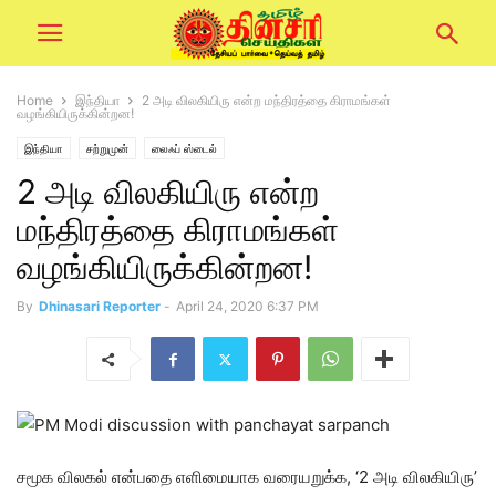
Home
இந்தியா
2 அடி விலகியிரு என்ற மந்திரத்தை கிராமங்கள்
வழங்கியிருக்கின்றன!
இந்தியா
சற்றுமுன்
லைஃப் ஸ்டைல்
2 அடி விலகியிரு என்ற
மந்திரத்தை கிராமங்கள்
வழங்கியிருக்கின்றன!
By
Dhinasari Reporter
-
April 24, 2020 6:37 PM
சமூக விலகல் என்பதை எளிமையாக வரையறுக்க, ‘2 அடி விலகியிரு’