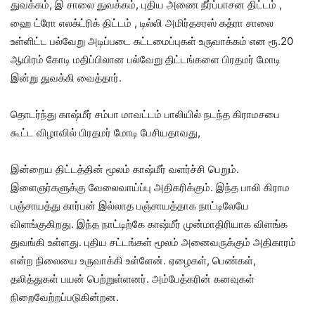
துவக்கம், இ சாலை துவக்கம், புதிய அணை நீர்ப்பாசன திட்டம் ,
ஹை ட்ரோ எலக்ட்ரிக் திட்டம் , டில்லி அமிர்தசரஸ் கத்ரா சாலை
உள்ளிட்ட பல்வேறு அடிப்படை கட்டமைப்புகள் உருவாக்கம் என ரூ.20
ஆயிரம் கோடி மதிப்பிலான பல்வேறு திட்டங்களை பிரதமர் மோடி
இன்று துவக்கி வைத்தார்.
தொடர்ந்து காஷ்மீர் சம்பா மாவட்டம் பாலியில் நடந்த கிராமசபை
கூட்ட விழாவில் பிரதமர் மோடி பேசியதாவது,
இன்றைய திட்டத்தின் மூலம் காஷ்மீர் வளர்ச்சி பெறும்.
இளைஞர்களுக்கு வேலைவாய்ப்பு அதிகரிக்கும். இந்த பாலி கிராம
பஞ்சாயத்து கார்பன் இல்லாத பஞ்சாயத்தாக நாட்டிலேயே
விளங்குகிறது. இந்த நாட்டிற்கே காஷ்மீர் முன்மாதிரியாக விளங்க
துவங்கி உள்ளது. புதிய சட்டங்கள் மூலம் அனைவருக்கும் அதிகாரம்
என்ற நிலையை உருவாக்கி உள்ளேன். ஏழைகள், பெண்கள்,
தலித்துகள் பயன் பெற்றுள்ளனர். அம்பேத்கரின் கனவுகள்
நிறைவேற்றப்படுகின்றன.