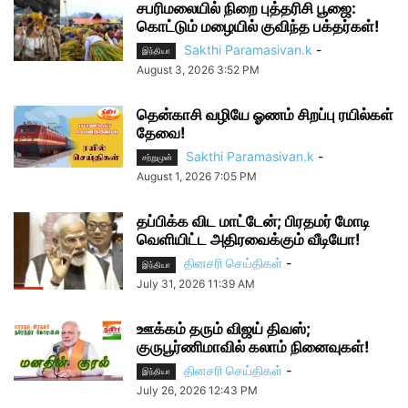
சபரிமலையில் நிறை புத்தரிசி பூஜை:
கொட்டும் மழையில் குவிந்த பக்தர்கள்!
Sakthi Paramasivan.k
-
இந்தியா
August 3, 2026 3:52 PM
தென்காசி வழியே ஓணம் சிறப்பு ரயில்கள்
தேவை!
Sakthi Paramasivan.k
-
சற்றுமுன்
August 1, 2026 7:05 PM
தப்பிக்க விட மாட்டேன்; பிரதமர் மோடி
வெளியிட்ட அதிரவைக்கும் வீடியோ!
தினசரி செய்திகள்
-
இந்தியா
July 31, 2026 11:39 AM
ஊக்கம் தரும் விஜய் திவஸ்;
குருபூர்ணிமாவில் கலாம் நினைவுகள்!
தினசரி செய்திகள்
-
இந்தியா
July 26, 2026 12:43 PM