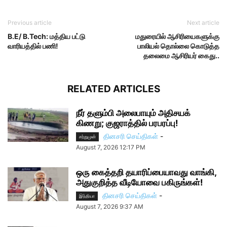
Previous article
Next article
B.E/ B.Tech: மத்திய பட்டு
மதுரையில் ஆசிரியைகளுக்கு
வாரியத்தில் பணி!
பாலியல் தொல்லை கொடுத்த
தலைமை ஆசிரியர் கைது..
RELATED ARTICLES
நீர் தளும்பி அலைபாயும் அதிசயக்
கிணறு; குஜராத்தில் பரபரப்பு!
தினசரி செய்திகள்
-
சற்றுமுன்
August 7, 2026 12:17 PM
ஒரு கைத்தறி தயாரிப்பையாவது வாங்கி,
அதுகுறித்த வீடியோவை பகிருங்கள்!
தினசரி செய்திகள்
-
இந்தியா
August 7, 2026 9:37 AM