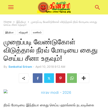
Home
இந்தியா
முறைப்படி வேண்டுகோள் விடுத்தால் நீரவ் மோடியை கைது
செய்ய சீனா உதவும்!
இந்தியா
சற்றுமுன்
வணிகம்
முறைப்படி வேண்டுகோள்
விடுத்தால் நீரவ் மோடியை கைது
செய்ய சீனா உதவும்!
By
Senkottai Sriram
-
April 10, 2018 9:12 AM
நீரவ் மோடியை இந்தியா கைது செய்ய ஹாங்காங் நடவடிக்கை