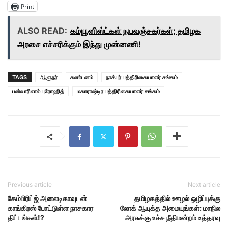
Print
ALSO READ:
கம்யூனிஸ்ட்கள் நயவஞ்சகர்கள்; தமிழக
அரசை எச்சரிக்கும் இந்து முன்னணி!
TAGS
ஆளுநர்
கண்டனம்
நாக்புர் பத்திரிகையாளர் சங்கம்
பன்வாரிலால் புரோஹித்
மகாராஷ்டிர பத்திரிகையாளர் சங்கம்
Previous article
Next article
கேம்பிரிட்ஜ் அனலடிகாவுடன்
தமிழகத்தில் ஊழல் ஒழிப்புக்கு
காங்கிரஸ் போட்டுள்ள நாசகார
லோக் ஆயுக்த அமையுங்கள்: மாநில
திட்டங்கள்!?
அரசுக்கு உச்ச நீதிமன்றம் உத்தரவு