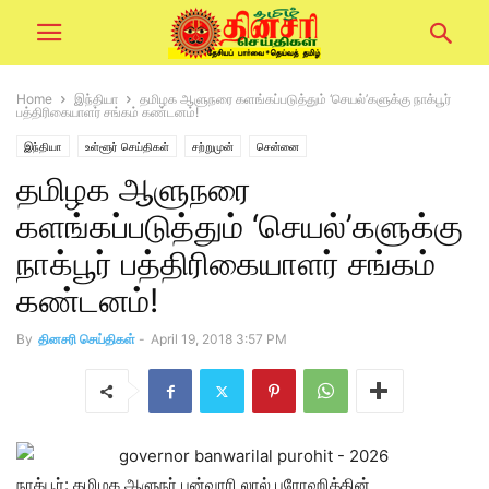
Home
இந்தியா
தமிழக ஆளுநரை களங்கப்படுத்தும் ‘செயல்’களுக்கு நாக்பூர்
பத்திரிகையாளர் சங்கம் கண்டனம்!
இந்தியா
உள்ளூர் செய்திகள்
சற்றுமுன்
சென்னை
தமிழக ஆளுநரை
களங்கப்படுத்தும் ‘செயல்’களுக்கு
நாக்பூர் பத்திரிகையாளர் சங்கம்
கண்டனம்!
By
தினசரி செய்திகள்
-
April 19, 2018 3:57 PM
நாக்பூர்: தமிழக ஆளுநர் பன்வாரி லால் புரோஹித்தின்