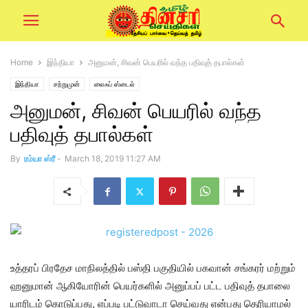
Home
இந்தியா
அனுமன், சிவன் பெயரில் வந்த பதிவுத் தபால்கள்
இந்தியா
சற்றுமுன்
லைஃப் ஸ்டைல்
அனுமன், சிவன் பெயரில் வந்த
பதிவுத் தபால்கள்
By
ரம்யா ஸ்ரீ
-
March 18, 2019 11:27 AM
உத்தரப் பிரதேச மாநிலத்தில் பஸ்தி பகுதியில் பகவான் சங்கரர் மற்றும்
ஹனுமான் ஆகியோரின் பெயர்களில் அனுப்பப் பட்ட பதிவுத் தபாலை
யாரிடம் கொடுப்பது, எப்படி பட்டுவாடா செய்வது என்பது தெரியாமல்