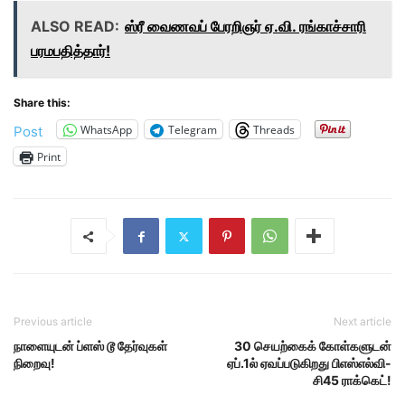
ALSO READ:
ஸ்ரீ வைணவப் பேரறிஞர் ஏ.வி. ரங்காச்சாரி
பரமபதித்தார்!
Share this:
WhatsApp
Telegram
Threads
Post
Print
Previous article
Next article
நாளையுடன் ப்ளஸ் டூ தேர்வுகள்
30 செயற்கைக் கோள்களுடன்
நிறைவு!
ஏப்.1ல் ஏவப்படுகிறது பிஎஸ்எல்வி-
சி45 ராக்கெட்!