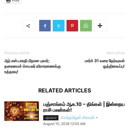
Print
Previous article
Next article
ஆர்.எஸ்.பாரதி மீதான புகார்;
மார்ச் 31 வரை தேர்வுகள்
தலைமைச் செயலர் விசாரணைக்கு
ஒத்திவைப்பு!
உத்தரவு!
RELATED ARTICLES
பஞ்சாங்கம் ஆக.10 – திங்கள் | இன்றைய
ராசி பலன்கள்!
செந்தமிழன் சீராமன்
-
பஞ்சாங்கம்
August 10, 2026 12:05 AM