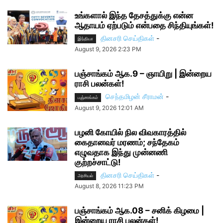
உங்களால் இந்த தேசத்துக்கு என்ன
ஆதாயம் ஏற்படும் என்பதை சிந்தியுங்கள்!
தினசரி செய்திகள்
-
இந்தியா
August 9, 2026 2:23 PM
பஞ்சாங்கம் ஆக.9 – ஞாயிறு | இன்றைய
ராசி பலன்கள்!
செந்தமிழன் சீராமன்
-
பஞ்சாங்கம்
August 9, 2026 12:01 AM
பழனி கோயில் நில விவகாரத்தில்
கைதானவர் மரணம்; சந்தேகம்
எழுவதாக இந்து முன்னணி
குற்றச்சாட்டு!
தினசரி செய்திகள்
-
அரசியல்
August 8, 2026 11:23 PM
பஞ்சாங்கம் ஆக.08 – சனிக் கிழமை |
இன்றைய ராசி பலன்கள்!