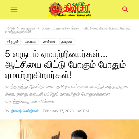
Home
சற்றுமுன்
5 வருடம் ஏமாற்றினார்கள்… ஆட்சியை விட்டு போகும் போதும்
ஏமாற்றுகிறார்கள்!
சற்றுமுன்
அரசியல்
சென்னை
தமிழகம்
5 வருடம் ஏமாற்றினார்கள்…
ஆட்சியை விட்டு போகும் போதும்
ஏமாற்றுகிறார்கள்!
கடந்த ஐந்து ஆண்டுகளாக தமிழக மக்களை ஏமாற்றி வந்த திமுக
அரசு, தனது கடைசி பட்ஜெட் உரையிலும் பொதுமக்களை
ஏமாற்றுவதை விடவில்லை.
By
தினசரி செய்திகள்
-
February 17, 2026 1:49 PM