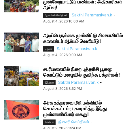
முன்னேற்பாட்டுப் பணிகள்; அதிகாரிகள்
ஆய்வு!
Sakthi Paramasivan.k
-
ஆன்மிகச் செய்திகள்
August 4, 2026 10:00 AM
ஆடிப்பெருக்கை முன்னிட்டு சிவகாசியில்
காலண்டர் ஆல்பம் வெளியீடு!
Sakthi Paramasivan.k
-
மதுரை
August 4, 2026 9:09 AM
சபரிமலையில் நிறை புத்தரிசி பூஜை:
கொட்டும் மழையில் குவிந்த பக்தர்கள்!
Sakthi Paramasivan.k
-
இந்தியா
August 3, 2026 3:52 PM
அரசு உத்தரவை மீறி பள்ளியில்
செபக்கூட்டம்; புகாரளித்த இந்து
முன்னணியினர் கைது!
தினசரி செய்திகள்
-
அரசியல்
August 2, 2026 1:24 PM