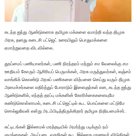
கடந்த ஐந்து ஆண்டுகளாக தமிழக மக்களை ஏமாற்றி வந்த திமுக
அரசு, தனது கடைசி பட்ஜெட் உரையிலும் பொதுமக்களை
ஏமாற்றுவதை விடவில்லை.
தூய்மைப் பணியாளர்கள், பணி நிரந்தரம் மற்றும் சம வேலைக்கு சம
ஊதியம் கோரும் ஆசிரியப் பெருமக்கள், அரசு மருத்துவர்கள், லஞ்சம்
வாங்கிக் கொண்டு அரசுப் பணிகளை விற்பனை செய்து வரும் திமுக
அமைச்சர்களை எதிர்த்துப் போராடும் இளைஞர்கள் என, கடந்த ஐந்து
ஆண்டுகளில், எந்தத் தரப்பு மக்களின் கோரிக்கைகளையுமே
கண்டுகொள்ளாமல், கடைசி பட்ஜெட்டில் கூட பொய்களை மட்டுமே
சொல்லுவேன் என்று அடம்பிடித்திருக்கிறார் தமிழக நிதியமைச்சர்.
கட்டிடங்கள் இல்லாமல் மரத்தடியில் அமர்ந்து படிக்கும் நம்
குழந்தைகள், அடிப்படை வசதிகள் கூட இல்லாத மாணவர் விடுதிகள்,