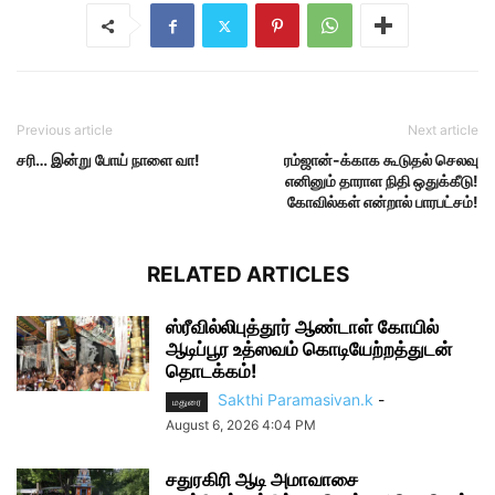
Previous article
Next article
சரி… இன்று போய் நாளை வா!
ரம்ஜான்-க்காக கூடுதல் செலவு
எனினும் தாராள நிதி ஒதுக்கீடு!
கோவில்கள் என்றால் பாரபட்சம்!
RELATED ARTICLES
ஸ்ரீவில்லிபுத்தூர் ஆண்டாள் கோயில்
ஆடிப்பூர உத்ஸவம் கொடியேற்றத்துடன்
தொடக்கம்!
Sakthi Paramasivan.k
-
மதுரை
August 6, 2026 4:04 PM
சதுரகிரி ஆடி அமாவாசை