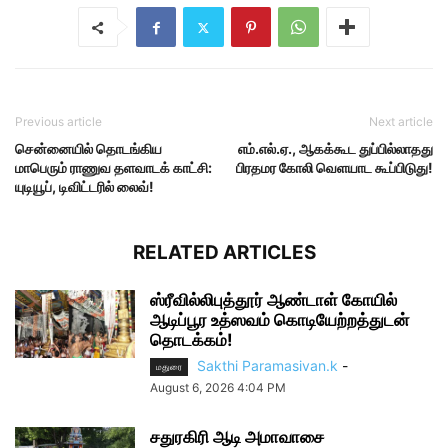
Previous article
Next article
சென்னையில் தொடங்கிய
எம்.எல்.ஏ., ஆகக்கூட துப்பில்லாதது
மாபெரும் ராணுவ தளவாடக் காட்சி:
பிரதமர கோலி வெளயாட கூப்பிடுது!
யுடியூப், டிவிட்டரில் லைவ்!
RELATED ARTICLES
ஸ்ரீவில்லிபுத்தூர் ஆண்டாள் கோயில்
ஆடிப்பூர உத்ஸவம் கொடியேற்றத்துடன்
தொடக்கம்!
Sakthi Paramasivan.k
-
மதுரை
August 6, 2026 4:04 PM
சதுரகிரி ஆடி அமாவாசை