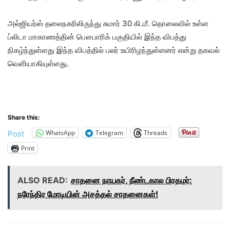
அல்ஜியர்ஸ் தலைநகரிலிருந்து சுமார் 30 கி.மீ. தொலைவில் உள்ள
ப்லிடா மாகாணத்தின் பௌபாரிக் பகுதியில் இந்த விபத்து
நிகழ்ந்துள்ளது இந்த விபத்தில் பலர் உயிரிழந்துள்ளனர் என்று தகவல்
வெளியாகியுள்ளது.
Share this:
WhatsApp
Telegram
Threads
Post
Print
ALSO READ:
சாதனை நாயகர், நீண்டகால பிரதமர்:
நரேந்திர மோடியின் அசத்தல் சாதனைகள்!