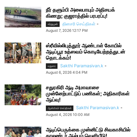
நீர் தளும்பி அலைபாயும் அதிசயக்
கிணறு; குஜராத்தில் பரபரப்பு!
தினசரி செய்திகள்
-
சற்றுமுன்
August 7, 2026 12:17 PM
ஸ்ரீவில்லிபுத்தூர் ஆண்டாள் கோயில்
ஆடிப்பூர உத்ஸவம் கொடியேற்றத்துடன்
தொடக்கம்!
Sakthi Paramasivan.k
-
மதுரை
August 6, 2026 4:04 PM
சதுரகிரி ஆடி அமாவாசை
முன்னேற்பாட்டுப் பணிகள்; அதிகாரிகள்
ஆய்வு!
Sakthi Paramasivan.k
-
ஆன்மிகச் செய்திகள்
August 4, 2026 10:00 AM
ஆடிப்பெருக்கை முன்னிட்டு சிவகாசியில்
காலண்டர் ஆல்பம் வெளியீடு!