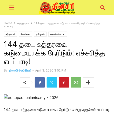
Home
சற்றுமுன்
144 தடை உத்தரவை கடுமையாக்க நேரிடும்: எச்சரித்த
எடப்பாடி!
சற்றுமுன்
சென்னை
தமிழகம்
லைஃப் ஸ்டைல்
144 தடை உத்தரவை
கடுமையாக்க நேரிடும்: எச்சரித்த
எடப்பாடி!
By
தினசரி செய்திகள்
-
April 3, 2020 3:52 PM
144 தடை உத்தரவை கடுமையாக்க நேரிடும் என்று முதல்வர் எடப்பாடி