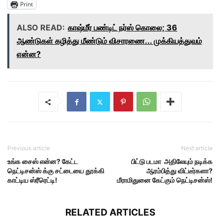
Print
ALSO READ:
காஷ்மீர் பண்டிட் நர்ஸ் கொலை; 36
ஆண்டுகள் கழித்து மீண்டும் விசாரணை... முக்கியத்துவம்
என்ன?
Previous article
Next article
உங்க சைஸ் என்ன? கேட்ட
பிட்டு படமா அதிலேயும் நடிக்க
நெட்டிசன்ஸ் க்கு சட்டையை தூக்கி
ஆரம்பித்து விட்டீர்களா?
காட்டிய ஸ்ரீரெட்டி!
மீராமிதுனை கேட்கும் நெட்டிசன்ஸ்!
RELATED ARTICLES