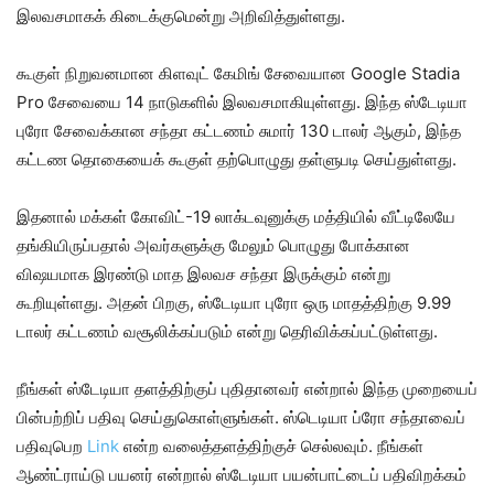
இலவசமாகக் கிடைக்குமென்று அறிவித்துள்ளது.
கூகுள் நிறுவனமான கிளவுட் கேமிங் சேவையான Google Stadia
Pro சேவையை 14 நாடுகளில் இலவசமாகியுள்ளது. இந்த ஸ்டேடியா
புரோ சேவைக்கான சந்தா கட்டணம் சுமார் 130 டாலர் ஆகும், இந்த
கட்டண தொகையைக் கூகுள் தற்பொழுது தள்ளுபடி செய்துள்ளது.
இதனால் மக்கள் கோவிட்-19 லாக்டவுனுக்கு மத்தியில் வீட்டிலேயே
தங்கியிருப்பதால் அவர்களுக்கு மேலும் பொழுது போக்கான
விஷயமாக இரண்டு மாத இலவச சந்தா இருக்கும் என்று
கூறியுள்ளது. அதன் பிறகு, ஸ்டேடியா புரோ ஒரு மாதத்திற்கு 9.99
டாலர் கட்டணம் வசூலிக்கப்படும் என்று தெரிவிக்கப்பட்டுள்ளது.
நீங்கள் ஸ்டேடியா தளத்திற்குப் புதிதானவர் என்றால் இந்த முறையைப்
பின்பற்றிப் பதிவு செய்துகொள்ளுங்கள். ஸ்டெடியா ப்ரோ சந்தாவைப்
பதிவுபெற
Link
என்ற வலைத்தளத்திற்குச் செல்லவும். நீங்கள்
ஆண்ட்ராய்டு பயனர் என்றால் ஸ்டேடியா பயன்பாட்டைப் பதிவிறக்கம்