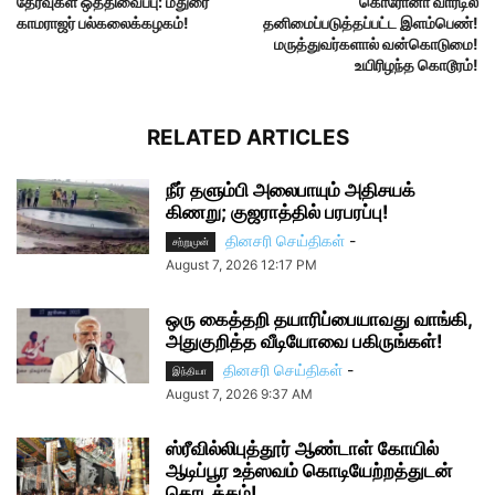
தேர்வுகள் ஒத்திவைப்பு: மதுரை
கொரோனா வார்டில்
காமராஜர் பல்கலைக்கழகம்!
தனிமைப்படுத்தப்பட்ட இளம்பெண்!
மருத்துவர்களால் வன்கொடுமை!
உயிரிழந்த கொடூரம்!
RELATED ARTICLES
நீர் தளும்பி அலைபாயும் அதிசயக்
கிணறு; குஜராத்தில் பரபரப்பு!
தினசரி செய்திகள்
-
சற்றுமுன்
August 7, 2026 12:17 PM
ஒரு கைத்தறி தயாரிப்பையாவது வாங்கி,
அதுகுறித்த வீடியோவை பகிருங்கள்!
தினசரி செய்திகள்
-
இந்தியா
August 7, 2026 9:37 AM
ஸ்ரீவில்லிபுத்தூர் ஆண்டாள் கோயில்
ஆடிப்பூர உத்ஸவம் கொடியேற்றத்துடன்
தொடக்கம்!