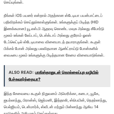
செய்யுங்கள்.
நீங்கள் iOS பயனர் என்றால் அதற்கான ஸ்டேடியா பயன்பாட்டைப்
பதிவிறக்கம் செய்துகொள்ளுங்கள். உங்களுக்குப் பிடித்த (HID
இணக்கமான) யூ.எஸ்.பி ஆதரவு கொண்ட மவுசு அல்லது கீபோர்டு
மூலம் உங்கள் லேப்டாப், டெஸ்க்டாப் அல்லது குரோம் ஓஎஸ்
டேப்லெட்டில் ஸ்டேடியாவை விளையாடத் தயாராகுங்கள். கூகுள்
பிக்சல் போன் அல்லது பலவிதமான ஆண்ட்ராய்டு போன்களில்
வைஃபை மூலம் உங்களுக்கு பிடித்தமான கேமை விளையாடுங்கள்.
ALSO READ:
பாகிஸ்தானுடன் கொல்லைப்புற வழியில்
பேச்சுவார்த்தையா?
இந்த சேவையை கூகுள் நிறுவனம் அமெரிக்கா, கனடா, யூகே,
ஐயர்லாந்து, பிரான்ஸ், ஜெர்மனி, இத்தாலி, ஸ்பெயின், நெதர்லாந்து,
பெல்ஜியம், டென்மார்க், ஸ்வீடன் மற்றும் பின்லாந்து ஆகிய 14
நாடுகளில் அறிமுகம் செய்துள்ளது.