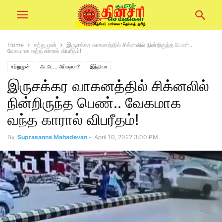
Home
சற்றுமுன்
இருசக்கர வாகனத்தில் சிக்னலில் நின்றிருந்த பெண்..
வேகமாக வந்த காரால் விபரீதம்!
சற்றுமுன்
அடடே... அப்படியா?
இந்தியா
இருசக்கர வாகனத்தில் சிக்னலில்
நின்றிருந்த பெண்.. வேகமாக
வந்த காரால் விபரீதம்!
By
Suprasanna Mahadevan
-
April 10, 2022 3:00 PM