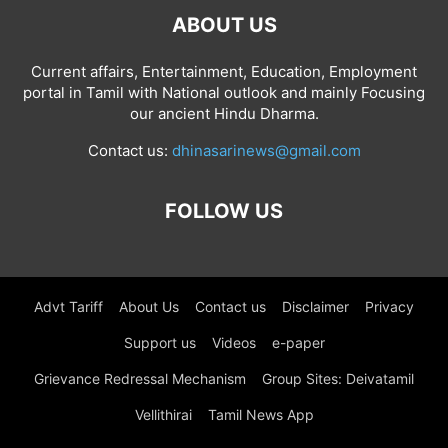
ABOUT US
Current affairs, Entertainment, Education, Employment
portal in Tamil with National outlook and mainly Focusing
our ancient Hindu Dharma.
Contact us:
dhinasarinews@gmail.com
FOLLOW US
Advt Tariff
About Us
Contact us
Disclaimer
Privacy
Support us
Videos
e-paper
Grievance Redressal Mechanism
Group Sites: Deivatamil
Vellithirai
Tamil News App