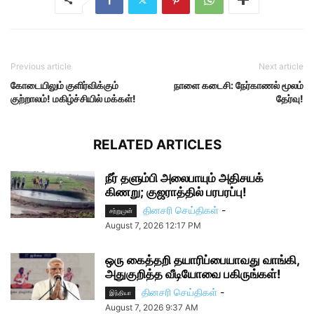
Previous article
Next article
கோடையிலும் குளிர்விக்கும்
நாளை கடைசி: நேர்காணல் மூலம்
குற்றாலம்! மகிழ்ச்சியில் மக்கள்!
தேர்வு!
RELATED ARTICLES
நீர் தளும்பி அலைபாயும் அதிசயக்
கிணறு; குஜராத்தில் பரபரப்பு!
தினசரி செய்திகள்
-
சற்றுமுன்
August 7, 2026 12:17 PM
ஒரு கைத்தறி தயாரிப்பையாவது வாங்கி,
அதுகுறித்த வீடியோவை பகிருங்கள்!
தினசரி செய்திகள்
-
இந்தியா
August 7, 2026 9:37 AM