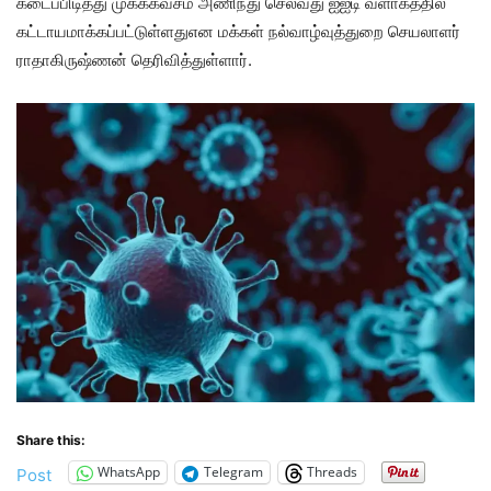
கடைப்பிடித்து முகக்கவசம் அணிந்து செல்வது ஐஐடி வளாகத்தில்
கட்டாயமாக்கப்பட்டுள்ளதுஎன மக்கள் நல்வாழ்வுத்துறை செயலாளர்
ராதாகிருஷ்ணன் தெரிவித்துள்ளார்.
Share this:
WhatsApp
Telegram
Threads
Post