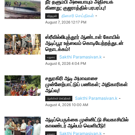
நீர் தளும்பி அலைபாயும் அதிசயக்
கிணறு; குஜராத்தில் பரபரப்பு!
தினசரி செய்திகள்
-
சற்றுமுன்
August 7, 2026 12:17 PM
ஸ்ரீவில்லிபுத்தூர் ஆண்டாள் கோயில்
ஆடிப்பூர உத்ஸவம் கொடியேற்றத்துடன்
தொடக்கம்!
Sakthi Paramasivan.k
-
மதுரை
August 6, 2026 4:04 PM
சதுரகிரி ஆடி அமாவாசை
முன்னேற்பாட்டுப் பணிகள்; அதிகாரிகள்
ஆய்வு!
Sakthi Paramasivan.k
-
ஆன்மிகச் செய்திகள்
August 4, 2026 10:00 AM
ஆடிப்பெருக்கை முன்னிட்டு சிவகாசியில்
காலண்டர் ஆல்பம் வெளியீடு!
Sakthi Paramasivan.k
-
மதுரை