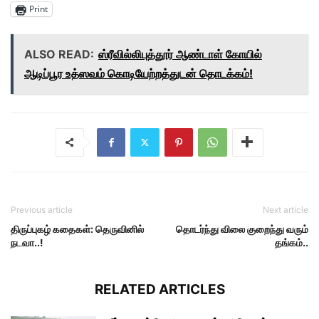
Print
ALSO READ:
ஸ்ரீவில்லிபுத்தூர் ஆண்டாள் கோயில்
ஆடிப்பூர உத்ஸவம் கொடியேற்றத்துடன் தொடக்கம்!
Previous article
Next article
திருப்புகழ் கதைகள்: தெருவினில்
தொடர்ந்து விலை குறைந்து வரும்
நடவா..!
தங்கம்..
RELATED ARTICLES