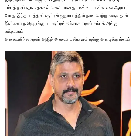
சம்பத் நடிப்பதாக தகவல் வெளியானது. உண்மை என்ன என ஆராயும்
போது இந்த படத்தின் சூட்டிங் ஐதராபாத்தில் நடைபெற்று வருவதால்
இன்னொரு தெலுங்கு பட சூட்டிங்கிற்காக நடிகர் சம்பத் அங்கு
வந்தாராம்.
அதையறிந்த நடிகர் அஜித் அவரை மதிய உண்வுக்கு அழைத்துள்ளார்.