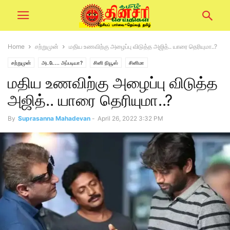
Home
சற்றுமுன்
மதிய உணவிற்கு அழைப்பு விடுத்த அஜித்.. யாரை தெரியுமா..?
சற்றுமுன்
அடடே... அப்படியா?
சினி நியூஸ்
சினிமா
மதிய உணவிற்கு அழைப்பு விடுத்த
அஜித்.. யாரை தெரியுமா..?
By
Suprasanna Mahadevan
-
April 26, 2022 3:32 PM