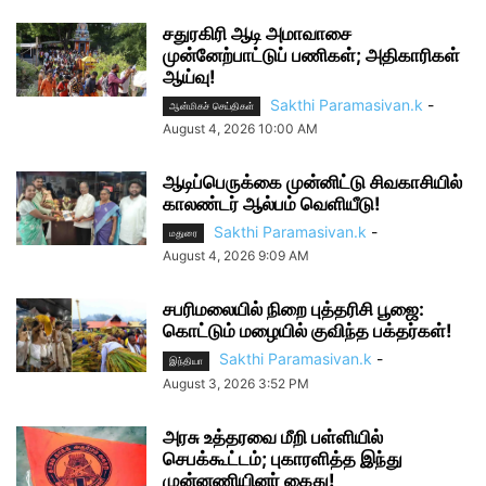
சதுரகிரி ஆடி அமாவாசை
முன்னேற்பாட்டுப் பணிகள்; அதிகாரிகள்
ஆய்வு!
Sakthi Paramasivan.k
-
ஆன்மிகச் செய்திகள்
August 4, 2026 10:00 AM
ஆடிப்பெருக்கை முன்னிட்டு சிவகாசியில்
காலண்டர் ஆல்பம் வெளியீடு!
Sakthi Paramasivan.k
-
மதுரை
August 4, 2026 9:09 AM
சபரிமலையில் நிறை புத்தரிசி பூஜை:
கொட்டும் மழையில் குவிந்த பக்தர்கள்!
Sakthi Paramasivan.k
-
இந்தியா
August 3, 2026 3:52 PM
அரசு உத்தரவை மீறி பள்ளியில்
செபக்கூட்டம்; புகாரளித்த இந்து
முன்னணியினர் கைது!