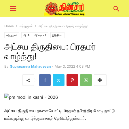
Home
சற்றுமுன்
அட்சய திருதியை: பிரதமர் வாழ்த்து!
சற்றுமுன்
அடடே... அப்படியா?
இந்தியா
அட்சய திருதியை: பிரதமர்
வாழ்த்து!
By
Suprasanna Mahadevan
-
May 3, 2022 4:03 PM
அட்சய திருதியை நாளையொட்டி பிரதமர் நரேந்திர மோடி நாட்டு
மக்களுக்கு வாழ்த்துகளைத் தெரிவித்துள்ளார்.