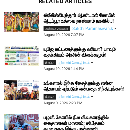
RELATED ARTICLES
ஸ்ரீவில்லிபுத்தூர் ஆண்டாள் கோயில்
ஆடிப்பூர உத்ஸவ நான்காம் நாளில்..!
Sakthi Paramasivan.k
-
ஆன்மிகச் செய்திகள்
August 10, 2026 7:07 PM
யுபிஐ கட்டணத்துக்கு வரியா? பரவும்
வதந்தியும் அரசின் விளக்கமும்!
தினசரி செய்திகள்
-
இந்தியா
August 10, 2026 1:44 PM
உங்களால் இந்த தேசத்துக்கு என்ன
ஆதாயம் ஏற்படும் என்பதை சிந்தியுங்கள்!
தினசரி செய்திகள்
-
இந்தியா
August 9, 2026 2:23 PM
பழனி கோயில் நில விவகாரத்தில்
கைதானவர் மரணம்; சந்தேகம்
எழுவதாக இந்து முன்னணி