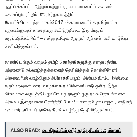
புதுப்பிக்கப்பட்ட ஆற்றல் மற்றும் ஏராளமான வாய்ப்புகளைக்
கொண்டுவரட்டும். #அமிர்தகாலத்தில்
#வளர்ச்சியடைந்தபாரதம்2047 -க்கான வளர்ந்த தமிழ்நாட்டை
உருவாக்குவதற்கான நமது கூட்டுறுதியை இது மேலும்
வலுப்படுத்தட்டும்.” – என்று தமிழக ஆளுநர் ஆர்.என். ரவி வாழ்த்து
தெரிவித்துள்ளார்.
தரணியெங்கும் வாழும் தமிழ் சொந்தங்களுக்கு எனது இனிய
புத்தாண்டு நல்வாழ்த்துக்களைத் தெரிவித்துக் கொள்கிறேன்!
அனைவரின் வாழ்விலும் ஆரோக்கியமும், அன்பும் நிரம்ப, இனிமை
தரும் உறவுகள் மலர, வாழ்க்கை நம்பிக்கையோடு ஒளிர, இந்த
விசுவாவசு வருடத்தில் ஒவ்வொரு நாளும் ஒரு நல்ல தொடக்கமாக
அமைய இறைவனை பிரார்த்திப்போம்! – என தமிழக பாஜக., மாநிலத்
தலைவர் நயினார் நாகேந்திரன் வாழ்த்து தெரிவித்துள்ளார்.
ALSO READ:
வடகிழக்கில் ஹிந்து தேசியம் : அஸ்ஸாம்