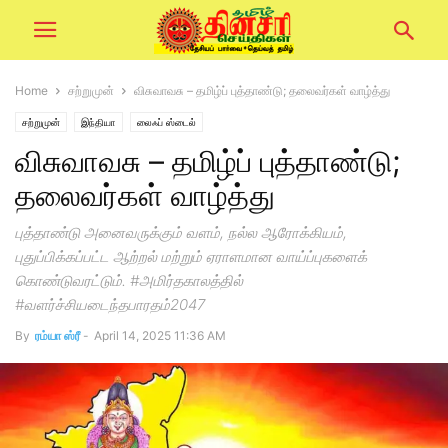
Home
சற்றுமுன்
விசுவாவசு – தமிழ்ப் புத்தாண்டு; தலைவர்கள் வாழ்த்து
சற்றுமுன்
இந்தியா
லைஃப் ஸ்டைல்
விசுவாவசு – தமிழ்ப் புத்தாண்டு;
தலைவர்கள் வாழ்த்து
புத்தாண்டு அனைவருக்கும் வளம், நல்ல ஆரோக்கியம்,
புதுப்பிக்கப்பட்ட ஆற்றல் மற்றும் ஏராளமான வாய்ப்புகளைக்
கொண்டுவரட்டும். #அமிர்தகாலத்தில்
#வளர்ச்சியடைந்தபாரதம்2047
By
ரம்யா ஸ்ரீ
-
April 14, 2025 11:36 AM