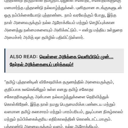
புத்தாண்டு திருநாளில் தமிழ்நாட்டிலுள்ள சகோதர, சகோதரிகளுக்கு
மனமார்ந்த புத்தாண்டு நல்வாழ்த்துக்கள். புனிதமான சடங்குகளுடன்
ஒரு நம்பிக்கையோடு புத்தாண்டை நாம் வரவேற்கும் போது, இந்த
நாள் அனைவருக்கும் நல்ல ஆரோக்கியம் மற்றும் செழிப்புக்கான
அனைத்து நன்மைகளையும் அளிக்கட்டும். – என்று மத்திய உள்துறை
அமைச்சர் அமித் ஷா தமிழில் பதிவிட்டுள்ளார்.
ALSO READ:
வெள்ளை அறிக்கை வெளியிடும் முன்...
தேர்தல் அறிக்கையைப் பார்க்கவும்!
“தமிழ் புத்தாண்டின் விசேஷமிக்க தருணத்தில் அனைவருக்கும்,
குறிப்பாக உலகெங்கிலும் உள்ள எனது தமிழ் சகோதர
சகோதரிகளுக்கு அன்பான நல்வாழ்த்துக்களை தெரிவித்துக்
கொள்கிறேன். இந்த நாள் நமது பெருமைமிக்க பண்டைய மற்றும்
வளமான தமிழ் கலாசாரம் மற்றும் பாரம்பரியம், துடிப்பான நிகழ்காலம்
மற்றும் நம்பிக்கைக்குரிய எதிர்காலத்தின் கொண்டாட்டமாகும்.
புத்தாண்டு அனைவருக்கும் வளம், நல்ல ஆரோக்கியம்,