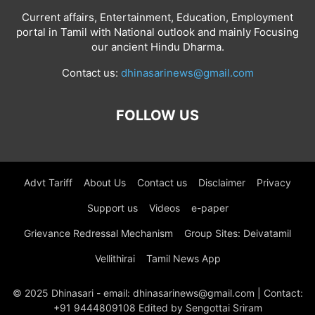
Current affairs, Entertainment, Education, Employment
portal in Tamil with National outlook and mainly Focusing
our ancient Hindu Dharma.
Contact us:
dhinasarinews@gmail.com
FOLLOW US
Advt Tariff
About Us
Contact us
Disclaimer
Privacy
Support us
Videos
e-paper
Grievance Redressal Mechanism
Group Sites: Deivatamil
Vellithirai
Tamil News App
© 2025 Dhinasari - email: dhinasarinews@gmail.com | Contact:
+91 9444809108 Edited by Sengottai Sriram