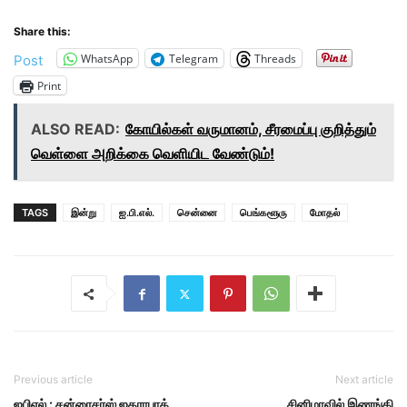
Share this:
WhatsApp
Telegram
Threads
Post
Print
ALSO READ:
கோயில்கள் வருமானம், சீரமைப்பு குறித்தும்
வெள்ளை அறிக்கை வெளியிட வேண்டும்!
TAGS
இன்று
ஐ.பி.எல்.
சென்னை
பெங்களூரு
மோதல்
Previous article
Next article
ஐபிஎல் : சன்ரைசர்ஸ் ஐதராபாத்
சினிமாவில் இணங்கி