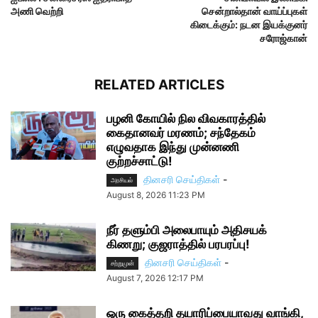
அணி வெற்றி
சென்றால்தான் வாய்ப்புகள்
கிடைக்கும்: நடன இயக்குனர்
சரோஜ்கான்
RELATED ARTICLES
பழனி கோயில் நில விவகாரத்தில்
கைதானவர் மரணம்; சந்தேகம்
எழுவதாக இந்து முன்னணி
குற்றச்சாட்டு!
தினசரி செய்திகள்
-
அரசியல்
August 8, 2026 11:23 PM
நீர் தளும்பி அலைபாயும் அதிசயக்
கிணறு; குஜராத்தில் பரபரப்பு!
தினசரி செய்திகள்
-
சற்றுமுன்
August 7, 2026 12:17 PM
ஒரு கைத்தறி தயாரிப்பையாவது வாங்கி,