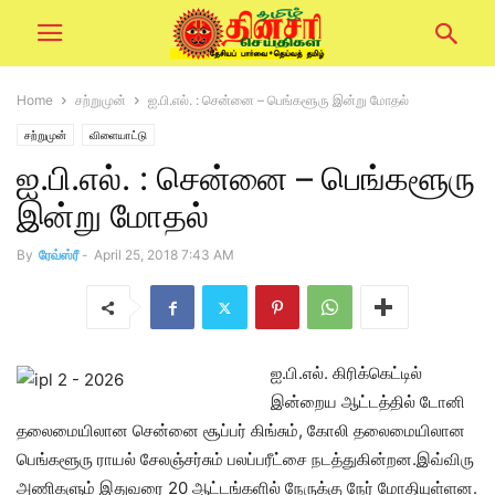
Home
சற்றுமுன்
ஐ.பி.எல். : சென்னை – பெங்களூரு இன்று மோதல்
சற்றுமுன்
விளையாட்டு
ஐ.பி.எல். : சென்னை – பெங்களூரு
இன்று மோதல்
By
ரேவ்ஸ்ரீ
-
April 25, 2018 7:43 AM
ஐ.பி.எல். கிரிக்கெட்டில்
இன்றைய ஆட்டத்தில் டோனி
தலைமையிலான சென்னை சூப்பர் கிங்சும், கோலி தலைமையிலான
பெங்களூரு ராயல் சேலஞ்சர்சும் பலப்பரீட்சை நடத்துகின்றன.இவ்விரு
அணிகளும் இதுவரை 20 ஆட்டங்களில் நேருக்கு நேர் மோதியுள்ளன.