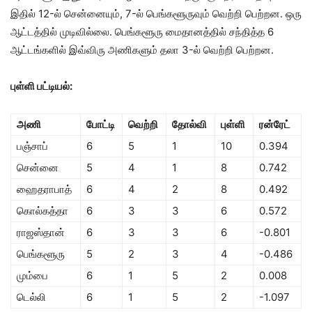
இதில் 12-ல் சென்னையும், 7-ல் பெங்களூருவும் வெற்றி பெற்றன. ஒரு
ஆட்டத்தில் முடிவில்லை. பெங்களூரு மைதானத்தில் சந்தித்த 6
ஆட்டங்களில் இவ்விரு அணிகளும் தலா 3-ல் வெற்றி பெற்றன.
புள்ளி பட்டியல்:
அணி
போட்டி
வெற்றி
தோல்வி
புள்ளி
ரன்ரேட்
பஞ்சாப்
6
5
1
10
0.394
சென்னை
5
4
1
8
0.742
ஹைதராபாத்
6
4
2
8
0.492
கொல்கத்தா
6
3
3
6
0.572
ராஜஸ்தான்
6
3
3
6
-0.801
பெங்களூரு
5
2
3
4
-0.486
மும்பை
6
1
5
2
0.008
டெல்லி
6
1
5
2
-1.097