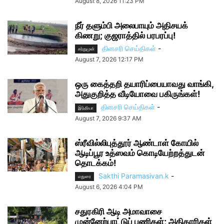
August 8, 2026 11:23 PM
நீர் தளும்பி அலைபாயும் அதிசயக்
கிணறு; குஜராத்தில் பரபரப்பு!
தினசரி செய்திகள்
-
சற்றுமுன்
August 7, 2026 12:17 PM
ஒரு கைத்தறி தயாரிப்பையாவது வாங்கி,
அதுகுறித்த வீடியோவை பகிருங்கள்!
தினசரி செய்திகள்
-
இந்தியா
August 7, 2026 9:37 AM
ஸ்ரீவில்லிபுத்தூர் ஆண்டாள் கோயில்
ஆடிப்பூர உத்ஸவம் கொடியேற்றத்துடன்
தொடக்கம்!
Sakthi Paramasivan.k
-
மதுரை
August 6, 2026 4:04 PM
சதுரகிரி ஆடி அமாவாசை
முன்னேற்பாட்டுப் பணிகள்; அதிகாரிகள்