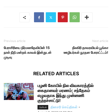
Previous article
Next article
பேராசிரியை நிர்மலாதேவியின் 15
நீலகிரி தாவரவியல் பூங்கா
நாள் நீதி மன்றக் காவல் இன்றுடன்
ஊழியர்கள் நூதன போராட்ட்டம்!
முடிவு
RELATED ARTICLES
பழனி கோயில் நில விவகாரத்தில்
கைதானவர் மரணம்; சந்தேகம்
எழுவதாக இந்து முன்னணி
குற்றச்சாட்டு!
தினசரி செய்திகள்
-
அரசியல்