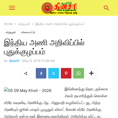
Home
சற்றுமுன்
இந்திய அணி அறிவிப்பில் புதுக்குழப்பம்
சற்றுமுன்
விளையாட்டு
இந்திய அணி அறிவிப்பில்
புதுக்குழப்பம்
By
ரேவ்ஸ்ரீ
-
May 9, 2018 11:28 AM
இங்கிலாந்து தொடருக்காக
அவர் தயாரித்துக் கொள்ள
சர்ரே கவுண்டி அணிக்கு ஆட அனுமதி வழங்கப்பட்டது, அந்த
அணியும் ஜூன் மாதம் முழுதும் விராட் கோலி சர்ரே அணிக்கு
ஆடுவார் என்று தன் இணையதளத்திலும் அறிவித்து விட்டது.