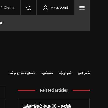
C
2
My account
Chennai
மா
உள்ளூர் செய்திகள்
நெல்லை
சற்றுமுன்
தமிழகம்
Related articles
பஞ்சாங்கம் ஆக.08 – சனிக்