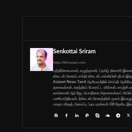
Senkottai Sriram
https://dhinasari.com
பத்திரிகையாளர், எழுத்தாளர். | தமிழ் தினசரி இணை
விகடன் பிரசுரம், சக்தி விகடன், கல்கியின் தீபம்
Asianet News Tamil ஆகியவற்றில் செய்தி ஆசிர
தலைவர்கள், சுதந்திரப் போராட்ட வீரர்கள், காஞ்சி
வானொலி ஆர்.ஜே., பொதிகை தொலைக்காட்சியில் ச
பணியாற்றியவர். |விகடன் பிரசுரத்தின் மூலம் இ
பாஷா பரிஷத் அமைப்பு ‘யுவ புரஸ்கார்-08 தேசிய இலக