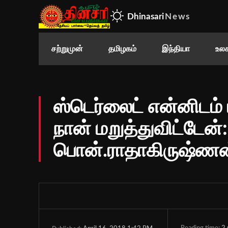
Dhinasari
News
சற்றுமுன்
தமிழகம்
இந்தியா
உலக
ஸ்டெர்லைட் என்னிடம் 
நான் மறுத்துவிட்டேன்:
பொன்.ராதாகிருஷ்ணன் 