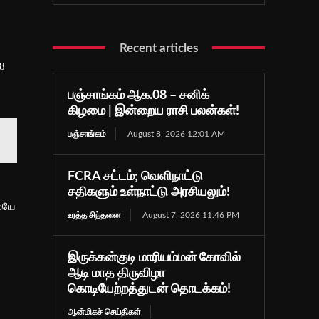
Recent articles
8
பஞ்சாங்கம் ஆக.08 – சனிக்
கிழமை | இன்றைய ராசி பலன்கள்!
பஞ்சாங்கம்
August 8, 2026 12:01 AM
FCRA சட்டம்; வெளிநாட்டு
சதிகளும் உள்நாட்டு அரசியலும்!
லேயே
உரத்த சிந்தனை
August 7, 2026 11:46 PM
இருக்கன்குடி மாரியம்மன் கோவில்
ஆடி மாத திருவிழா
கொடியேற்றத்துடன் தொடக்கம்!
ஆன்மிகச் செய்திகள்