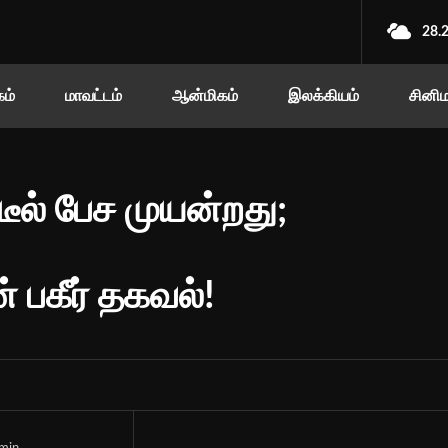
28.
ம்
மாவட்டம்
ஆன்மிகம்
இலக்கியம்
சினி
டீல் பேச முயன்றது;
பகீர் தகவல்!