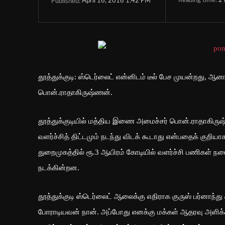
Reading time:
2
April 16, 2018 1:42 PM
Published:
தூத்துக்குடி: ஸ்டெர்லைட் என்னிடம் டீல் பேச முயன்றது, ஆ
பொன்.ராதாகிருஷ்ணன்.
தூத்துக்குடியில் மத்திய இணை அமைச்சர் பொன்.ராதாகிருஷ
வளர்ச்சித் திட்டமும் நடந்து விடக் கூடாது என்பதைக் குறி
துறைமுகத்தில் ரூ.3 ஆயிரம் கோடியில் வளர்ச்சி பணிகள் ந
நடக்கின்றன.
தூத்துக்குடி ஸ்டெர்லைட் ஆலைக்கு எதிராக குருஸ் பர்னாந்த
போராடியவன் நான். அப்போது எனக்கு மக்கள் ஆதரவு அளிக்க