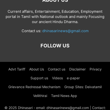
ABOUT US
Current affairs, Entertainment, Education, Employment
portal in Tamil with National outlook and mainly Focusing
our ancient Hindu Dharma.
Contact us:
dhinasarinews@gmail.com
FOLLOW US
Advt Tariff
About Us
Contact us
Disclaimer
Privacy
Support us
Videos
e-paper
Grievance Redressal Mechanism
Group Sites: Deivatamil
Vellithirai
Tamil News App
© 2025 Dhinasari - email: dhinasarinews@gmail.com | Contact: