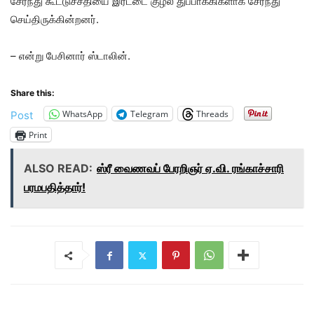
சேர்ந்து கூட்டுச்சதியை இரட்டை குழல் துப்பாக்கிகளாக சேர்ந்து
செய்திருக்கின்றனர்.
– என்று பேசினார் ஸ்டாலின்.
Share this:
WhatsApp
Telegram
Threads
Post
Print
ALSO READ:
ஸ்ரீ வைணவப் பேரறிஞர் ஏ.வி. ரங்காச்சாரி
பரமபதித்தார்!