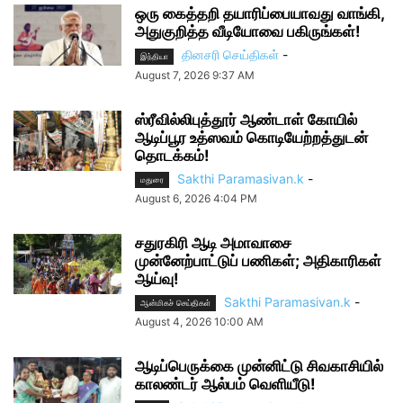
ஒரு கைத்தறி தயாரிப்பையாவது வாங்கி,
அதுகுறித்த வீடியோவை பகிருங்கள்!
தினசரி செய்திகள்
-
இந்தியா
August 7, 2026 9:37 AM
ஸ்ரீவில்லிபுத்தூர் ஆண்டாள் கோயில்
ஆடிப்பூர உத்ஸவம் கொடியேற்றத்துடன்
தொடக்கம்!
Sakthi Paramasivan.k
-
மதுரை
August 6, 2026 4:04 PM
சதுரகிரி ஆடி அமாவாசை
முன்னேற்பாட்டுப் பணிகள்; அதிகாரிகள்
ஆய்வு!
Sakthi Paramasivan.k
-
ஆன்மிகச் செய்திகள்
August 4, 2026 10:00 AM
ஆடிப்பெருக்கை முன்னிட்டு சிவகாசியில்
காலண்டர் ஆல்பம் வெளியீடு!